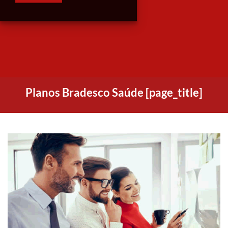
Planos Bradesco Saúde [page_title]