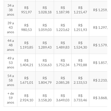
34 a
R$
R$
R$
R$
38
R$ 1.259,5
951,97
1.028,18
1.187,98
1.215,47
anos
39 a
R$
R$
R$
R$
43
R$ 1.297,3
980,53
1.059,03
1.223,62
1.251,93
anos
44 a
R$
R$
R$
R$
48
R$ 1.579,5
1.193,85
1.289,43
1.489,83
1.524,30
anos
49 a
R$
R$
R$
R$
53
R$ 1.857,8
1.404,21
1.516,63
1.752,34
1.792,88
anos
54 a
R$
R$
R$
R$
58
R$ 2.210,8
1.671,01
1.804,79
2.085,28
2.133,53
anos
+ de
R$
R$
R$
R$
59
R$ 3.868,8
2.924,10
3.158,20
3.649,03
3.733,46
anos