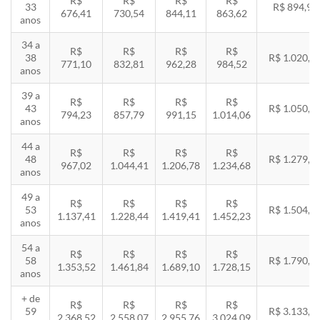
R$
R$
R$
R$
33
R$ 894,94
676,41
730,54
844,11
863,62
anos
34 a
R$
R$
R$
R$
38
R$ 1.020,2
771,10
832,81
962,28
984,52
anos
39 a
R$
R$
R$
R$
43
R$ 1.050,8
794,23
857,79
991,15
1.014,06
anos
44 a
R$
R$
R$
R$
48
R$ 1.279,4
967,02
1.044,41
1.206,78
1.234,68
anos
49 a
R$
R$
R$
R$
53
R$ 1.504,8
1.137,41
1.228,44
1.419,41
1.452,23
anos
54 a
R$
R$
R$
R$
58
R$ 1.790,8
1.353,52
1.461,84
1.689,10
1.728,15
anos
+ de
R$
R$
R$
R$
59
R$ 3.133,7
2.368,52
2.558,07
2.955,76
3.024,09