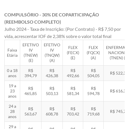
COMPULSÓRIO - 30% DE COPARTICIPAÇÃO
(REEMBOLSO COMPLETO)
Julho 2024 - Taxa de Inscrição: (Por Contrato) - R$ 7,50 por
vida, acrescentar IOF de 2,38% sobre o valor total final
EFETIVO
EFETIVO
FLEX
FLEX
ENFERMAR
Faixa
IV
IV
(FECX)
(FQCX)
NACIONA
Etária
(TNEW)
(TNQW)
(E)
(A)
(TNEN) (E)
(E)
(A)
0 a 18
R$
R$
R$
R$
R$ 522,33
anos
394,79
426,38
492,66
504,05
19 a
R$
R$
R$
R$
23
R$ 616,35
465,85
503,13
581,34
594,78
anos
24 a
R$
R$
R$
R$
28
R$ 745,78
563,67
608,78
703,42
719,68
anos
29 a