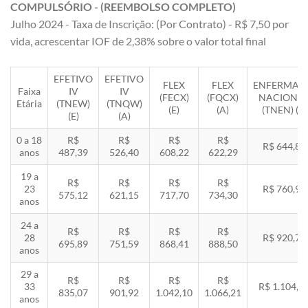
COMPULSÓRIO - (REEMBOLSO COMPLETO)
Julho 2024 - Taxa de Inscrição: (Por Contrato) - R$ 7,50 por
vida, acrescentar IOF de 2,38% sobre o valor total final
EFETIVO
EFETIVO
FLEX
FLEX
ENFERMAR
Faixa
IV
IV
(FECX)
(FQCX)
NACIONA
Etária
(TNEW)
(TNQW)
(E)
(A)
(TNEN) (E)
(E)
(A)
0 a 18
R$
R$
R$
R$
R$ 644,85
anos
487,39
526,40
608,22
622,29
19 a
R$
R$
R$
R$
23
R$ 760,92
575,12
621,15
717,70
734,30
anos
24 a
R$
R$
R$
R$
28
R$ 920,71
695,89
751,59
868,41
888,50
anos
29 a
R$
R$
R$
R$
33
R$ 1.104,8
835,07
901,92
1.042,10
1.066,21
anos