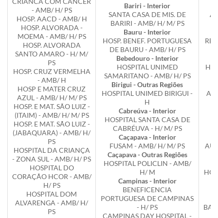
CRIANCA COM CANCER
Bariri - Interior
- AMB/ H/ PS
SANTA CASA DE MIS. DE
Ar
HOSP. AACD - AMB/ H
BARIRI - AMB/ H/ M/ PS
HOSP. ALVORADA -
Bauru - Interior
H
MOEMA - AMB/ H/ PS
HOSP. BENEF. PORTUGUESA
REA
HOSP. ALVORADA
DE BAURU - AMB/ H/ PS
SANTO AMARO - H/ M/
Bebedouro - Interior
PS
HOSPITAL UNIMED
HOS
HOSP. CRUZ VERMELHA
SAMARITANO - AMB/ H/ PS
- AMB/ H
Birigui - Outras Regiões
H
HOSP E MATER CRUZ
HOSPITAL UNIMED BIRIGUI -
ATI
AZUL - AMB/ H/ M/ PS
H
HOSP. E MAT. SÃO LUIZ -
Cabreúva - Interior
A
(ITAIM) - AMB/ H/ M/ PS
HOSPITAL SANTA CASA DE
HOSP. E MAT. SÃO LUIZ -
CABRÉUVA - H/ M/ PS
(JABAQUARA) - AMB/ H/
Caçapava - Interior
PS
FUSAM - AMB/ H/ M/ PS
AUR
HOSPITAL DA CRIANÇA
Caçapava - Outras Regiões
- ZONA SUL - AMB/ H/ PS
HOSPITAL POLICLIN - AMB/
B
HOSPITAL DO
H/ M
HOS
CORAÇÃO HCOR - AMB/
Campinas - Interior
H/ PS
BENEFICENCIA
HOSPITAL DOM
PORTUGUESA DE CAMPINAS
M
ALVARENGA - AMB/ H/
- H/ PS
BAR
PS
CAMPINAS DAY HOSPITAL -
B