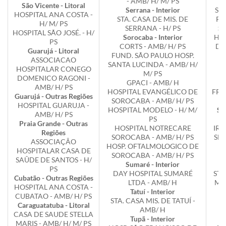
- AMB/ H/ M/ PS
São Vicente - Litoral
Serrana - Interior
SA
HOSPITAL ANA COSTA -
STA. CASA DE MIS. DE
PE
H/ M/ PS
SERRANA - H/ PS
Sã
HOSPITAL SÃO JOSÉ. - H/
Sorocaba - Interior
HOS
PS
CORTS - AMB/ H/ PS
DE
Guarujá - Litoral
FUND. SÃO PAULO HOSP.
ASSOCIACAO
SANTA LUCINDA - AMB/ H/
Sã
HOSPITALAR CONEGO
M/ PS
DOMENICO RAGONI -
GPACI - AMB/ H
AMB/ H/ PS
HOSPITAL EVANGÉLICO DE
FRA
Guarujá - Outras Regiões
SOROCABA - AMB/ H/ PS
HOSPITAL GUARUJA -
HOSPITAL MODELO - H/ M/
Se
AMB/ H/ PS
PS
Praia Grande - Outras
HOSPITAL NOTRECARE
IRM
Regiões
SOROCABA - AMB/ H/ PS
SER
ASSOCIAÇÂO
HOSP. OFTALMOLOGICO DE
HOSPITALAR CASA DE
SOROCABA - AMB/ H/ PS
T
SAÛDE DE SANTOS - H/
Sumaré - Interior
PS
DAY HOSPITAL SUMARÉ
STA
Cubatão - Outras Regiões
LTDA - AMB/ H
MIG
HOSPITAL ANA COSTA -
Tatuí - Interior
CUBATAO - AMB/ H/ PS
STA. CASA MIS. DE TATUÍ -
Caraguatatuba - Litoral
AMB/ H
CASA DE SAUDE STELLA
Tupã - Interior
MARIS - AMB/ H/ M/ PS