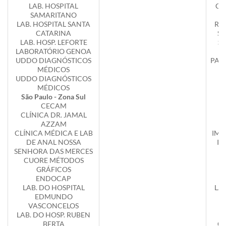
LAB. HOSPITAL
CA
SAMARITANO
Sã
LAB. HOSPITAL SANTA
RA
CATARINA
SE
LAB. HOSP. LEFORTE
Sã
LABORATÓRIO GENOA
UDDO DIAGNÓSTICOS
PAST
MÉDICOS
Sã
UDDO DIAGNÓSTICOS
MÉDICOS
A
São Paulo - Zona Sul
CECAM
CLÍNICA DR. JAMAL
F
AZZAM
CLÍNICA MÉDICA E LAB
IMA
DE ANAL NOSSA
IN
SENHORA DAS MERCES
CUORE MÉTODOS
GRÁFICOS
ENDOCAP
LAB. DO HOSPITAL
LA
EDMUNDO
VASCONCELOS
LAB. DO HOSP. RUBEN
BERTA
C