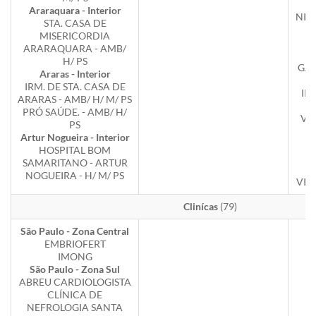
Araraquara - Interior
NIC
STA. CASA DE
MISERICORDIA
V
ARARAQUARA - AMB/
H/ PS
GAL
Araras - Interior
IRM. DE STA. CASA DE
IR
ARARAS - AMB/ H/ M/ PS
M
PRÓ SAÚDE. - AMB/ H/
VA
PS
Artur Nogueira - Interior
V
HOSPITAL BOM
SAMARITANO - ARTUR
NOGUEIRA - H/ M/ PS
VIN
Clinícas
(79)
São Paulo - Zona Central
EMBRIOFERT
IMONG
São Paulo - Zona Sul
ABREU CARDIOLOGISTA
CLÍNICA DE
NEFROLOGIA SANTA