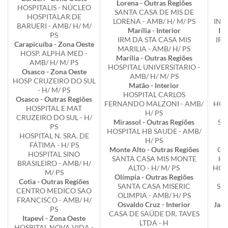
Lorena - Outras Regiões
In
HOSPITALIS - NÚCLEO
SANTA CASA DE MIS DE
HOSPITALAR DE
LORENA - AMB/ H/ M/ PS
INST
BARUERI - AMB/ H/ M/
Marília - Interior
Ipu
PS
IRM DA STA CASA MIS
IR
Carapicuíba - Zona Oeste
MARILIA - AMB/ H/ PS
DE
HOSP. ALPHA MED -
Marília - Outras Regiões
I
AMB/ H/ M/ PS
HOSPITAL UNIVERSITARIO -
Osasco - Zona Oeste
AMB/ H/ M/ PS
HOSP CRUZEIRO DO SUL
Matão - Interior
I
- H/ M/ PS
HOSPITAL CARLOS
It
Osasco - Outras Regiões
FERNANDO MALZONI - AMB/
HOS
HOSPITAL E MAT
H/ PS
CRUZEIRO DO SUL - H/
Mirassol - Outras Regiões
SA
PS
HOSPITAL HB SAUDE - AMB/
IT
HOSPITAL N. SRA. DE
H/ PS
FÁTIMA - H/ PS
Monte Alto - Outras Regiões
CE
HOSPITAL SINO
SANTA CASA MIS MONTE
HO
BRASILEIRO - AMB/ H/
ALTO - H/ M/ PS
HOS
M/ PS
Olímpia - Outras Regiões
Cotia - Outras Regiões
SANTA CASA MISERIC
SA
CENTRO MEDICO SAO
OLIMPIA - AMB/ H/ PS
DE
FRANCISCO - AMB/ H/
Osvaldo Cruz - Interior
Jaca
PS
CASA DE SAÚDE DR. TAVES
Itapevi - Zona Oeste
LTDA - H
FR
HOSPITAL NOVA VIDA -