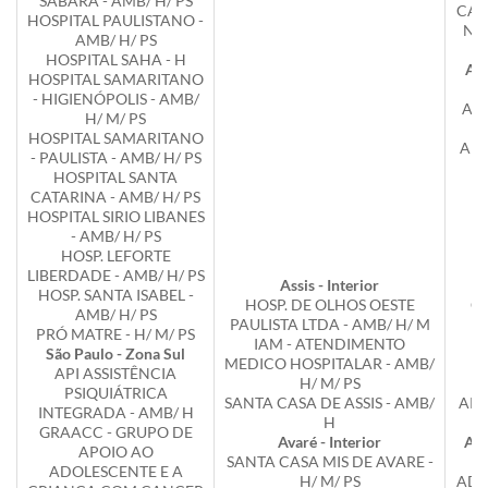
SABARÁ - AMB/ H/ PS
CAS
HOSPITAL PAULISTANO -
N S
AMB/ H/ PS
HOSPITAL SAHA - H
Ada
HOSPITAL SAMARITANO
- HIGIENÓPOLIS - AMB/
AD
H/ M/ PS
HOSPITAL SAMARITANO
ADA
- PAULISTA - AMB/ H/ PS
HOSPITAL SANTA
A
CATARINA - AMB/ H/ PS
HOSPITAL SIRIO LIBANES
P
- AMB/ H/ PS
HOSP. LEFORTE
LIBERDADE - AMB/ H/ PS
Assis - Interior
HOSP. SANTA ISABEL -
HOSP. DE OLHOS OESTE
C
AMB/ H/ PS
PAULISTA LTDA - AMB/ H/ M
PRÓ MATRE - H/ M/ PS
IAM - ATENDIMENTO
Ap
São Paulo - Zona Sul
MEDICO HOSPITALAR - AMB/
API ASSISTÊNCIA
H/ M/ PS
M
PSIQUIÁTRICA
SANTA CASA DE ASSIS - AMB/
APA
INTEGRADA - AMB/ H
H
GRAACC - GRUPO DE
Avaré - Interior
Api
APOIO AO
SANTA CASA MIS DE AVARE -
ADOLESCENTE E A
H/ M/ PS
ADH