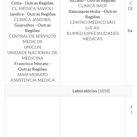
Suzano - Outras Regiões
Cotia - Outras Regiões
CE
CLINICA IMOT
CL. MÉDICA SAVIOLI
DE 
Itaquaquecetuba - Outras
Jandira - Outras Regiões
Regiões
CLINICA JANDIRA
L
CENTRO MÉDICO SÃO
Guarulhos - Outras
LUCAS.
Regiões
Sant
KLIMED ESPECIALIDADES
CENTRAL DE SERVIÇOS
MÉDICAS
MÉDICOS
V
UNICLIN
UNIDADE NACIONAL DE
MEDICINA
Francisco Morato -
Outras Regiões
MAM MORATO
ASSISTENCIA MEDICA
Laboratórios
(1858)
ME
SE