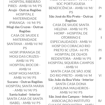
HOSPITAL RIBEIRÃO
SOC PORTUGUESA
PIRES - AMB/ H/ M/ PS
BENEFICÊNCIA - AMB/ H/ M/
POT
Arujá - Outras Regiões
PS
HOSPITAL E
São José do Rio Preto - Outras
Pre
MATERNIDADE
Regiões
IPIRANGA - H/ M/ PS
CASA DE SAUDE SANTA
H
Mogi das Cruzes - Outras
HELENA - AMB/ H/ PS
APA
Regiões
HIORP - HOSPITAL DE
CASA DE SAUDE E
OTORRINO E
Pr
MATERNIDADE
ESPECIALIDADES - AMB/ H
SANTANA - AMB/ H/ M/
HOSP DO CORACAO RIO
PS
PRETO SC LTDA - H/ PS
PRE
HOSP. IPIRANGA DE
HOSPITAL DE OLHOS
MOGI DAS CRUZES -
REDENTORA - AMB/ H/ PS
Pre
AMB/ H/ PS
HOSPITAL SIQUEIRA CAMPOS
HOSPITAL BIOCOR -
- AMB/ H
AMB/ H
SANTA CASA DE SÃO JOSE
HOSP MOGI MATER -
DO RIO PRETO - AMB/ H/ M
VEN
AMB/ H/ M/ PS
São João da Boa Vista - Interior
Suzano - Outras Regiões
SANTA CASA DONA
R
HOSPITAL SANTA MARIA
CAROLINA MALHEIROS -
- AMB/ H/ M/ PS
AMB/ H/ M/ PS
Santa Isabel - Interior
São José dos Campos - Interior
M
SANTA CASA DE SANTA
ASSOCIAÇÃO INSTITUTO
RAN
ISABEL - AMB/ H/ PS
CHUI DE PSIQUIATRIA - AMB/