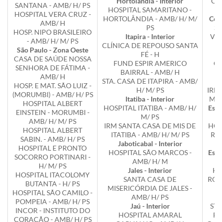
Hortolândia - Interior
CL
SANTANA - AMB/ H/ PS
HOSPITAL SAMARITANO -
HOSPITAL VERA CRUZ -
HORTOLÂNDIA - AMB/ H/ M/
Coli
AMB/ H
PS
SO
HOSP. NIPO BRASILEIRO
Itapira - Interior
VEN
- AMB/ H/ M/ PS
CLÍNICA DE REPOUSO SANTA
Cr
São Paulo - Zona Oeste
FÉ - H
CASA DE SAÚDE NOSSA
FUND ESPIR AMERICO
CR
SENHORA DE FÁTIMA -
BAIRRAL - AMB/ H
De
AMB/ H
STA. CASA DE ITAPIRA - AMB/
HOSP. E MAT. SÃO LUIZ -
H/ M/ PS
IRM
(MORUMBI) - AMB/ H/ PS
Itatiba - Interior
MIS
HOSPITAL ALBERT
HOSPITAL ITATIBA - AMB/ H/
Espí
EINSTEIN - MORUMBI -
M/ PS
AMB/ H/ M/ PS
IRM SANTA CASA DE MIS DE
HOS
HOSPITAL ALBERT
ITATIBA - AMB/ H/ M/ PS
ROS
SABIN. - AMB/ H/ PS
Jaboticabal - Interior
HOSPITAL E PRONTO
HOSPITAL SÃO MARCOS -
Estr
SOCORRO PORTINARI -
AMB/ H/ M
H/ M/ PS
Jales - Interior
HO
HOSPITAL ITACOLOMY
SANTA CASA DE
ROSA
BUTANTA - H/ PS
MISERICÓRDIA DE JALES -
HOSPITAL SÃO CAMILO -
AMB/ H/ PS
F
POMPEIA - AMB/ H/ PS
Jaú - Interior
STA
INCOR - INSTITUTO DO
HOSPITAL AMARAL
FA
CORAÇÃO - AMB/ H/ PS