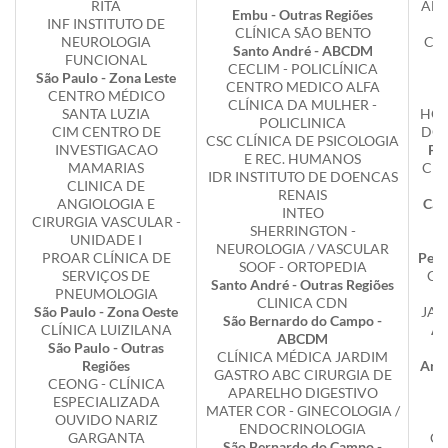
RITA
ANG
Embu - Outras Regiões
INF INSTITUTO DE
CLÍNICA SÃO BENTO
NEUROLOGIA
CA
Santo André - ABCDM
FUNCIONAL
CECLIM - POLICLÍNICA
São Paulo - Zona Leste
C
CENTRO MEDICO ALFA
CENTRO MÉDICO
CLÍNICA DA MULHER -
SANTA LUZIA
HOS
POLICLINICA
CIM CENTRO DE
DO
CSC CLÍNICA DE PSICOLOGIA
INVESTIGACAO
Pra
E REC. HUMANOS
MAMARIAS
CLÍ
IDR INSTITUTO DE DOENCAS
CLINICA DE
RENAIS
ANGIOLOGIA E
Cara
INTEO
CIRURGIA VASCULAR -
SHERRINGTON -
UNIDADE I
NEUROLOGIA / VASCULAR
PROAR CLÍNICA DE
Peru
SOOF - ORTOPEDIA
SERVIÇOS DE
CL
Santo André - Outras Regiões
PNEUMOLOGIA
B
CLINICA CDN
São Paulo - Zona Oeste
JAB
São Bernardo do Campo -
CLÍNICA LUIZILANA
Am
ABCDM
São Paulo - Outras
C
CLÍNICA MÉDICA JARDIM
Regiões
Artu
GASTRO ABC CIRURGIA DE
CEONG - CLÍNICA
APARELHO DIGESTIVO
ESPECIALIZADA
MATER COR - GINECOLOGIA /
OUVIDO NARIZ
Ca
ENDOCRINOLOGIA
GARGANTA
CL
São Bernardo do Campo -