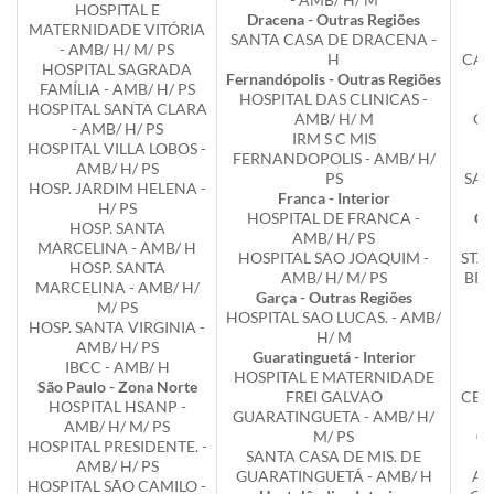
HOSPITAL E
Dracena - Outras Regiões
C
MATERNIDADE VITÓRIA
SANTA CASA DE DRACENA -
H
- AMB/ H/ M/ PS
H
CAPI
HOSPITAL SAGRADA
Fernandópolis - Outras Regiões
FAMÍLIA - AMB/ H/ PS
HOSPITAL DAS CLINICAS -
M
HOSPITAL SANTA CLARA
AMB/ H/ M
CA
- AMB/ H/ PS
IRM S C MIS
HOSPITAL VILLA LOBOS -
FERNANDOPOLIS - AMB/ H/
AMB/ H/ PS
PS
SAN
HOSP. JARDIM HELENA -
Franca - Interior
H/ PS
HOSPITAL DE FRANCA -
Ca
HOSP. SANTA
AMB/ H/ PS
MARCELINA - AMB/ H
HOSPITAL SAO JOAQUIM -
STA
HOSP. SANTA
AMB/ H/ M/ PS
BRA
MARCELINA - AMB/ H/
Garça - Outras Regiões
M/ PS
HOSPITAL SAO LUCAS. - AMB/
C
HOSP. SANTA VIRGINIA -
H/ M
AMB/ H/ PS
Guaratinguetá - Interior
IBCC - AMB/ H
HOSPITAL E MATERNIDADE
São Paulo - Zona Norte
FREI GALVAO
CER
HOSPITAL HSANP -
GUARATINGUETA - AMB/ H/
AMB/ H/ M/ PS
M/ PS
Cl
HOSPITAL PRESIDENTE. -
SANTA CASA DE MIS. DE
AMB/ H/ PS
GUARATINGUETÁ - AMB/ H
AS
HOSPITAL SÃO CAMILO -