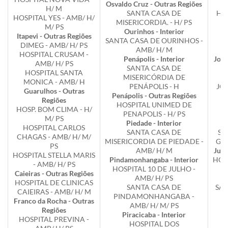
Osvaldo Cruz - Outras Regiões
H/ M
SANTA CASA DE
HOS
HOSPITAL YES - AMB/ H/
MISERICORDIA. - H/ PS
M/ PS
Ourinhos - Interior
Itapevi - Outras Regiões
SANTA CASA DE OURINHOS -
H
DIMEG - AMB/ H/ PS
AMB/ H/ M
J
HOSPITAL CRUSAM -
Penápolis - Interior
José
AMB/ H/ PS
SANTA CASA DE
HOSPITAL SANTA
MISERICÓRDIA DE
M
MONICA - AMB/ H
PENÁPOLIS - H
JOS
Guarulhos - Outras
Penápolis - Outras Regiões
Regiões
HOSPITAL UNIMED DE
HOSP. BOM CLIMA - H/
PENAPOLIS - H/ PS
M/ PS
Piedade - Interior
E
HOSPITAL CARLOS
SANTA CASA DE
SO
CHAGAS - AMB/ H/ M/
MISERICORDIA DE PIEDADE -
GR
PS
AMB/ H/ M
Jund
HOSPITAL STELLA MARIS
Pindamonhangaba - Interior
HOS
- AMB/ H/ PS
HOSPITAL 10 DE JULHO -
Caieiras - Outras Regiões
AMB/ H/ PS
H
HOSPITAL DE CLINICAS
SANTA CASA DE
SAC
CAIEIRAS - AMB/ H/ M
PINDAMONHANGABA -
Franco da Rocha - Outras
AMB/ H/ M/ PS
Regiões
Piracicaba - Interior
HOSPITAL PREVINA -
HOSPITAL DOS