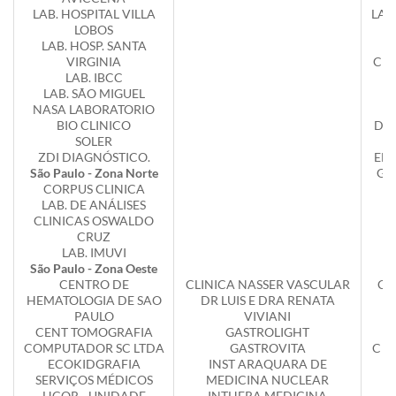
LAB. HOSPITAL VILLA
LAB
LOBOS
LAB. HOSP. SANTA
VIRGINIA
CLÍ
LAB. IBCC
LAB. SÃO MIGUEL
S
NASA LABORATORIO
BIO CLINICO
DR 
SOLER
ZDI DIAGNÓSTICO.
ED
São Paulo - Zona Norte
GE
CORPUS CLINICA
LAB. DE ANÁLISES
S
CLINICAS OSWALDO
CRUZ
LAB. IMUVI
C
São Paulo - Zona Oeste
CENTRO DE
CLINICA NASSER VASCULAR
CL
HEMATOLOGIA DE SAO
DR LUIS E DRA RENATA
PAULO
VIVIANI
CENT TOMOGRAFIA
GASTROLIGHT
COMPUTADOR SC LTDA
GASTROVITA
C O
ECOKIDGRAFIA
INST ARAQUARA DE
SERVIÇOS MÉDICOS
MEDICINA NUCLEAR
HCOR - UNIDADE
INTHERA MEDICINA