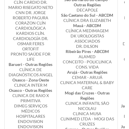
CLÍN CARDIO DR.
Co
Outras Regiões
MARIO RISEGATO NETO
DECAPOLE
CNN DR. JORGE
São Caetano do Sul - ABCDM
ROBERTO PAGURA
Mo
CLÍNICA DRA ELIZABETH
CORAZON CLÍN
Mauá - ABCDM
CARDIOLÓGICA
C
CLÍNICA MEDIMAGEM
KARDIOS CLÍN.
R
DK UROLOGISTAS
CARDIOLOGÍA DR.
ASSOCIADOS
OSMAR FERES
DR
DR. DILSON
ORTOFIT
Ribeirão Pires - ABCDM
PRONTO SAÚDE FOR
So
ALAMED
LIFE
CL
CONCEITO - POLICLINICA
Barueri - Outras Regiões
Br
CONS. VIDA
CLÍNICA DE
Arujá - Outras Regiões
DIAGNÓSTICOS ANGEL
CEMAR - ARUJÁ
Osasco - Zona Oeste
CLINICA MATERNAL & BABY
CLINICA INTER M
CARE
Osasco - Outras Regiões
Mogi das Cruzes - Outras
CLINICA DE RAIO X
Regiões
PRIMITIVA
CLINICA INFANTIL SÃO
DIMEG SERVIÇOS
Jaca
NICOLAU
MÉDICOS
CLINICA MUSA
HOSPITALARES
DI
CLINIMED LTDA - MOGI DAS
ENDOVISION
CRUZES
ENDOVISION
Jund