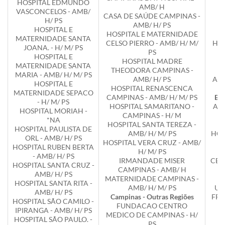
HOSPITAL EDMUNDO
AMB/ H
VASCONCELOS - AMB/
CASA DE SAÚDE CAMPINAS -
H/ PS
AMB/ H/ PS
N
HOSPITAL E
HOSPITAL E MATERNIDADE
MATERNIDADE SANTA
CELSO PIERRO - AMB/ H/ M/
HOS
JOANA. - H/ M/ PS
PS
HOSPITAL E
HOSPITAL MADRE
B
MATERNIDADE SANTA
THEODORA CAMPINAS -
MARIA - AMB/ H/ M/ PS
AMB/ H/ PS
ANT
HOSPITAL E
HOSPITAL RENASCENCA
MATERNIDADE SEPACO
CAMPINAS - AMB/ H/ M/ PS
Bil
- H/ M/ PS
HOSPITAL SAMARITANO -
AS
HOSPITAL MORIAH -
CAMPINAS - H/ M
DE
*NA
HOSPITAL SANTA TEREZA -
B
HOSPITAL PAULISTA DE
AMB/ H/ M/ PS
HOSP
ORL - AMB/ H/ PS
HOSPITAL VERA CRUZ - AMB/
Br
HOSPITAL RUBEN BERTA
H/ M/ PS
- AMB/ H/ PS
IRMANDADE MISER
CEN
HOSPITAL SANTA CRUZ -
CAMPINAS - AMB/ H
IN
AMB/ H/ PS
MATERNIDADE CAMPINAS -
HOSPITAL SANTA RITA -
AMB/ H/ M/ PS
UN
AMB/ H/ PS
Campinas - Outras Regiões
FRA
HOSPITAL SÃO CAMILO -
FUNDACAO CENTRO
IPIRANGA - AMB/ H/ PS
MEDICO DE CAMPINAS - H/
HOSPITAL SÃO PAULO. -
PS