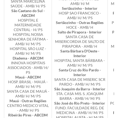
SANTA MARCELINA
AMB/ H/ M
MIS
SAÚDE - AMB/ H/ PS
Sertãozinho - Interior
São Caetano do Sul -
HOSP SAO FRANCISCO -
Ped
ABCDM
AMB/ H/ M/ PS
HOSPITAL E
Sertãozinho - Outras Regiões
PED
MATERNIDADE
HOCE - AMB/ H
CENTRAL - H/ PS
Salto de Pirapora - Interior
Pir
HOSPITAL NOSSA
SANTA CASA DE
SENHORA DE FÁTIMA -
MISERICORDIA DE SALTO DE
I
AMB/ H/ M/ PS
PIRAPORA - AMB/ H
MIS
HOSPITAL SÃO LUIZ -
Santa Bárbara D'Oeste -
AMB/ H/ M/ PS
Interior
P
Diadema - ABCDM
HOSPITAL SANTA BÁRBARA -
INNOVA HOSPITAIS
AMB/ H/ M/ PS
ASSOCIADOS - AMB/ H/
Santa Cruz do Rio Pardo -
PO
PS
Interior
Mauá - ABCDM
SANTA CASA DE MISERIC SCR
HOSP. BRASIL - MAUÁ -
PARDO - AMB/ H/ M/ PS
M
AMB/ H/ M/ PS
São Joaquim da Barra - Interior
SANTA CASA DE MAUÁ -
STA. CASA MIS. S. JOAQUIM
Por
AMB/ H/ M/ PS
BARRA - AMB/ H/ M/ PS
Mauá - Outras Regiões
São José do Rio Preto - Interior
PORT
CENTRO MEDICO VITAL
FUND. FACULDADE REG. DE
- AMB/ H/ PS
MEDICINA - AMB/ H/ M/ PS
Po
Ribeirão Pires - ABCDM
HOSPITAL AUSTA - H/ M/ PS