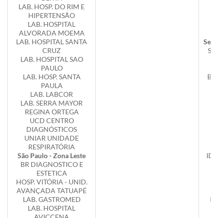
LAB. HOSP. DO RIM E
HIPERTENSÃO
LAB. HOSPITAL
ALVORADA MOEMA
LAB. HOSPITAL SANTA
Serr
CRUZ
ST
LAB. HOSPITAL SAO
PAULO
So
LAB. HOSP. SANTA
BI
PAULA
LAB. LABCOR
LAB. SERRA MAYOR
REGINA ORTEGA
UCD CENTRO
DIAGNÓSTICOS
UNIAR UNIDADE
G
RESPIRATÓRIA
São Paulo - Zona Leste
IDS
BR DIAGNOSTICO E
ESTETICA
I
HOSP. VITÓRIA - UNID.
AVANÇADA TATUAPÉ
LAB. GASTROMED
IN
LAB. HOSPITAL
AVICCENA