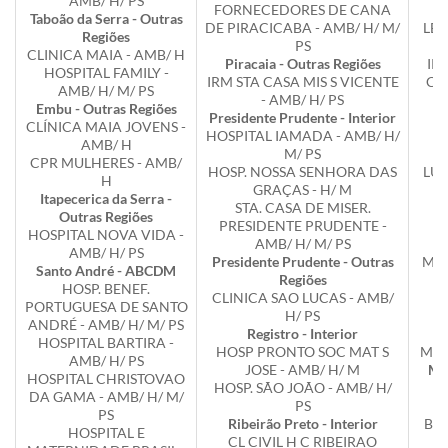
AMB/ H/ PS
FORNECEDORES DE CANA
M
Taboão da Serra - Outras
DE PIRACICABA - AMB/ H/ M/
LEM
Regiões
PS
L
CLINICA MAIA - AMB/ H
Piracaia - Outras Regiões
IR
HOSPITAL FAMILY -
IRM STA CASA MIS S VICENTE
CA
AMB/ H/ M/ PS
- AMB/ H/ PS
Embu - Outras Regiões
Presidente Prudente - Interior
CLÍNICA MAIA JOVENS -
HOSPITAL IAMADA - AMB/ H/
AMB/ H
M/ PS
M
CPR MULHERES - AMB/
HOSP. NOSSA SENHORA DAS
LUC
H
GRAÇAS - H/ M
Itapecerica da Serra -
STA. CASA DE MISER.
M
Outras Regiões
PRESIDENTE PRUDENTE -
HOSPITAL NOVA VIDA -
AMB/ H/ M/ PS
AMB/ H/ PS
Presidente Prudente - Outras
MAC
Santo André - ABCDM
Regiões
HOSP. BENEF.
CLINICA SAO LUCAS - AMB/
M
PORTUGUESA DE SANTO
H/ PS
ANDRÉ - AMB/ H/ M/ PS
Registro - Interior
HOSPITAL BARTIRA -
HOSP PRONTO SOC MAT S
MIS
AMB/ H/ PS
JOSE - AMB/ H/ M
Mon
HOSPITAL CHRISTOVAO
HOSP. SÃO JOÃO - AMB/ H/
DA GAMA - AMB/ H/ M/
PS
H
PS
Ribeirão Preto - Interior
BOM
HOSPITAL E
CL CIVIL H C RIBEIRAO