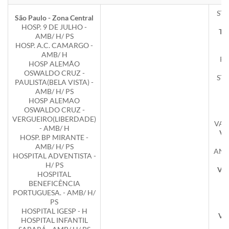
STA
São Paulo - Zona Central
HOSP. 9 DE JULHO -
Tup
AMB/ H/ PS
HOSP. A.C. CAMARGO -
I
AMB/ H
PA
HOSP ALEMÃO
OSWALDO CRUZ -
STA
PAULISTA(BELA VISTA) -
AMB/ H/ PS
Va
HOSP ALEMAO
OSWALDO CRUZ -
S
VERGUEIRO(LIBERDADE)
VALP
- AMB/ H
Vot
HOSP. BP MIRANTE -
H
AMB/ H/ PS
ANT
HOSPITAL ADVENTISTA -
H/ PS
Vot
HOSPITAL
BENEFICÊNCIA
M
PORTUGUESA. - AMB/ H/
V
PS
HOSPITAL IGESP - H
Vot
HOSPITAL INFANTIL