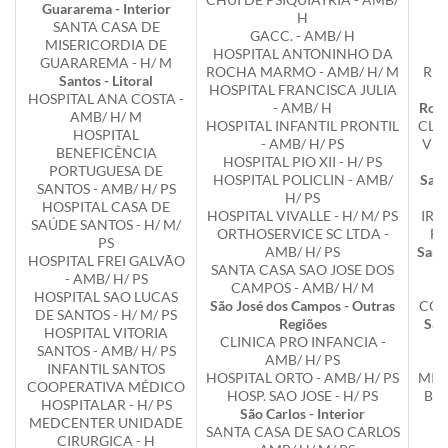
Guararema - Interior
H
R
SANTA CASA DE
GACC. - AMB/ H
MISERICORDIA DE
HOSPITAL ANTONINHO DA
GUARAREMA - H/ M
ROCHA MARMO - AMB/ H/ M
RIO
Santos - Litoral
HOSPITAL FRANCISCA JULIA
HOSPITAL ANA COSTA -
- AMB/ H
Rose
AMB/ H/ M
HOSPITAL INFANTIL PRONTIL
CLI
HOSPITAL
- AMB/ H/ PS
VIL
BENEFICÊNCIA
HOSPITAL PIO XII - H/ PS
PORTUGUESA DE
HOSPITAL POLICLIN - AMB/
Sant
SANTOS - AMB/ H/ PS
H/ PS
HOSPITAL CASA DE
HOSPITAL VIVALLE - H/ M/ PS
IRM
SAÚDE SANTOS - H/ M/
ORTHOSERVICE SC LTDA -
FE
PS
AMB/ H/ PS
Sant
HOSPITAL FREI GALVÃO
SANTA CASA SAO JOSE DOS
- AMB/ H/ PS
CAMPOS - AMB/ H/ M
H
HOSPITAL SAO LUCAS
São José dos Campos - Outras
COST
DE SANTOS - H/ M/ PS
Regiões
São
HOSPITAL VITORIA
CLINICA PRO INFANCIA -
SANTOS - AMB/ H/ PS
AMB/ H/ PS
INFANTIL SANTOS
HOSPITAL ORTO - AMB/ H/ PS
MIS
COOPERATIVA MÉDICO
HOSP. SAO JOSE - H/ PS
BEN
HOSPITALAR - H/ PS
São Carlos - Interior
MEDCENTER UNIDADE
SANTA CASA DE SAO CARLOS
S
CIRURGICA - H