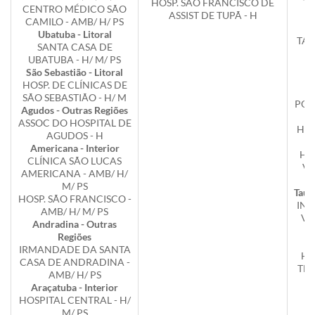
HOSP. SÃO FRANCISCO DE
Ta
CENTRO MÉDICO SÃO
ASSIST DE TUPÃ - H
CAMILO - AMB/ H/ PS
S
Ubatuba - Litoral
TAQ
SANTA CASA DE
UBATUBA - H/ M/ PS
T
São Sebastião - Litoral
HOSP. DE CLÍNICAS DE
SÃO SEBASTIÃO - H/ M
POLI
Agudos - Outras Regiões
ASSOC DO HOSPITAL DE
HOS
AGUDOS - H
Americana - Interior
HO
CLÍNICA SÃO LUCAS
VA
AMERICANA - AMB/ H/
M/ PS
Taub
HOSP. SÃO FRANCISCO -
INS
AMB/ H/ M/ PS
VA
Andradina - Outras
T
Regiões
IRMANDADE DA SANTA
HO
CASA DE ANDRADINA -
TE
AMB/ H/ PS
Araçatuba - Interior
T
HOSPITAL CENTRAL - H/
M/ PS