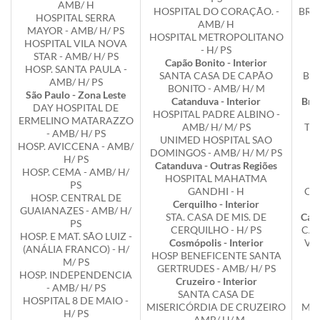
AMB/ H
HOSPITAL DO CORAÇÃO. -
BRA
HOSPITAL SERRA
AMB/ H
MAYOR - AMB/ H/ PS
HOSPITAL METROPOLITANO
Br
HOSPITAL VILA NOVA
- H/ PS
STAR - AMB/ H/ PS
Capão Bonito - Interior
HOSP. SANTA PAULA -
SANTA CASA DE CAPÃO
BR
AMB/ H/ PS
BONITO - AMB/ H/ M
São Paulo - Zona Leste
Catanduva - Interior
Brot
DAY HOSPITAL DE
HOSPITAL PADRE ALBINO -
H
ERMELINO MATARAZZO
AMB/ H/ M/ PS
TH
- AMB/ H/ PS
UNIMED HOSPITAL SAO
HOSP. AVICCENA - AMB/
DOMINGOS - AMB/ H/ M/ PS
Ca
H/ PS
Catanduva - Outras Regiões
HOSP. CEMA - AMB/ H/
HOSPITAL MAHATMA
PS
GANDHI - H
CA
HOSP. CENTRAL DE
Cerquilho - Interior
GUAIANAZES - AMB/ H/
STA. CASA DE MIS. DE
Caju
PS
CERQUILHO - H/ PS
CAS
HOSP. E MAT. SÃO LUIZ -
Cosmópolis - Interior
VI
(ANÁLIA FRANCO) - H/
HOSP BENEFICENTE SANTA
M/ PS
GERTRUDES - AMB/ H/ PS
Ca
HOSP. INDEPENDENCIA
Cruzeiro - Interior
- AMB/ H/ PS
SANTA CASA DE
H
HOSPITAL 8 DE MAIO -
MISERICÓRDIA DE CRUZEIRO
MEN
H/ PS
- AMB/ H/ M