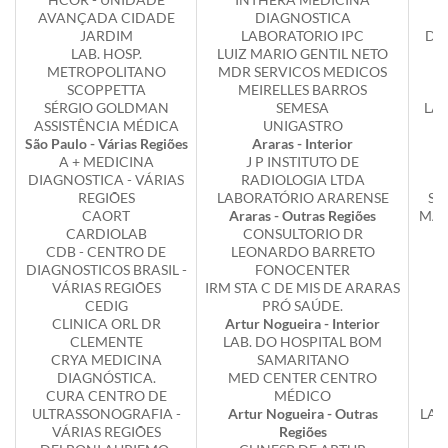
AVANÇADA CIDADE
DIAGNOSTICA
JARDIM
LABORATORIO IPC
DR
LAB. HOSP.
LUIZ MARIO GENTIL NETO
METROPOLITANO
MDR SERVICOS MEDICOS
SCOPPETTA
MEIRELLES BARROS
SÉRGIO GOLDMAN
SEMESA
LAB
ASSISTÊNCIA MÉDICA
UNIGASTRO
São Paulo - Várias Regiões
Araras - Interior
L
A + MEDICINA
J P INSTITUTO DE
L
DIAGNOSTICA - VÁRIAS
RADIOLOGIA LTDA
P
REGIÕES
LABORATÓRIO ARARENSE
SE
CAORT
Araras - Outras Regiões
MAR
CARDIOLAB
CONSULTORIO DR
CDB - CENTRO DE
LEONARDO BARRETO
DIAGNOSTICOS BRASIL -
FONOCENTER
VÁRIAS REGIÕES
IRM STA C DE MIS DE ARARAS
CEDIG
PRÓ SAÚDE.
CLINICA ORL DR
Artur Nogueira - Interior
CLEMENTE
LAB. DO HOSPITAL BOM
CRYA MEDICINA
SAMARITANO
DIAGNÓSTICA.
MED CENTER CENTRO
F
CURA CENTRO DE
MÉDICO
P
ULTRASSONOGRAFIA -
Artur Nogueira - Outras
LAC
VÁRIAS REGIÕES
Regiões