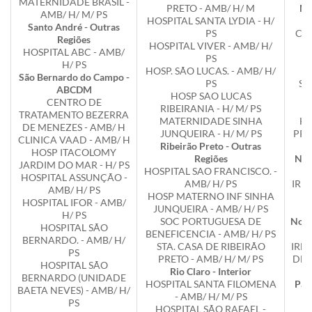
MATERNIDADE BRASIL -
PRETO - AMB/ H/ M
Mo
AMB/ H/ M/ PS
HOSPITAL SANTA LYDIA - H/
H
Santo André - Outras
PS
COR
Regiões
HOSPITAL VIVER - AMB/ H/
HOSPITAL ABC - AMB/
PS
Mo
H/ PS
HOSP. SÃO LUCAS. - AMB/ H/
São Bernardo do Campo -
PS
S 
ABCDM
HOSP SAO LUCAS
Nh
CENTRO DE
RIBEIRANIA - H/ M/ PS
TRATAMENTO BEZERRA
MATERNIDADE SINHA
HO
DE MENEZES - AMB/ H
JUNQUEIRA - H/ M/ PS
PRO
CLINICA VAAD - AMB/ H
Ribeirão Preto - Outras
HOSP ITACOLOMY
Regiões
Nov
JARDIM DO MAR - H/ PS
HOSPITAL SAO FRANCISCO. -
HOSPITAL ASSUNÇÃO -
AMB/ H/ PS
IRM
AMB/ H/ PS
HOSP MATERNO INF SINHA
N
HOSPITAL IFOR - AMB/
JUNQUEIRA - AMB/ H/ PS
H/ PS
SOC PORTUGUESA DE
Novo
HOSPITAL SÃO
BENEFICENCIA - AMB/ H/ PS
BERNARDO. - AMB/ H/
STA. CASA DE RIBEIRÃO
IRM
PS
PRETO - AMB/ H/ M/ PS
DE 
HOSPITAL SÃO
Rio Claro - Interior
BERNARDO (UNIDADE
HOSPITAL SANTA FILOMENA
Paul
BAETA NEVES) - AMB/ H/
- AMB/ H/ M/ PS
PS
HOSPITAL SÃO RAFAEL -
I