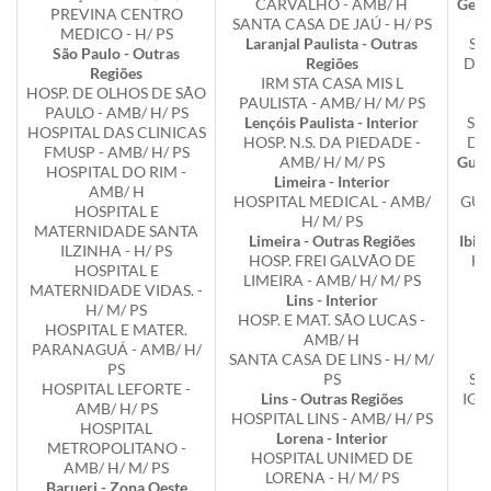
CARVALHO - AMB/ H
Gene
PREVINA CENTRO
SANTA CASA DE JAÚ - H/ PS
MEDICO - H/ PS
Laranjal Paulista - Outras
ST
São Paulo - Outras
Regiões
DAS
Regiões
IRM STA CASA MIS L
HOSP. DE OLHOS DE SÃO
PAULISTA - AMB/ H/ M/ PS
PAULO - AMB/ H/ PS
Lençóis Paulista - Interior
SA
HOSPITAL DAS CLINICAS
HOSP. N.S. DA PIEDADE -
DE 
FMUSP - AMB/ H/ PS
AMB/ H/ M/ PS
Guar
HOSPITAL DO RIM -
Limeira - Interior
AMB/ H
HOSPITAL MEDICAL - AMB/
GUA
HOSPITAL E
H/ M/ PS
MATERNIDADE SANTA
Limeira - Outras Regiões
Ibit
ILZINHA - H/ PS
HOSP. FREI GALVÃO DE
HI
HOSPITAL E
LIMEIRA - AMB/ H/ M/ PS
MATERNIDADE VIDAS. -
Lins - Interior
E
H/ M/ PS
HOSP. E MAT. SÃO LUCAS -
G
HOSPITAL E MATER.
AMB/ H
I
PARANAGUÁ - AMB/ H/
SANTA CASA DE LINS - H/ M/
PS
PS
SA
HOSPITAL LEFORTE -
Lins - Outras Regiões
IGA
AMB/ H/ PS
HOSPITAL LINS - AMB/ H/ PS
HOSPITAL
Lorena - Interior
In
METROPOLITANO -
HOSPITAL UNIMED DE
H
AMB/ H/ M/ PS
LORENA - H/ M/ PS
I
Barueri - Zona Oeste