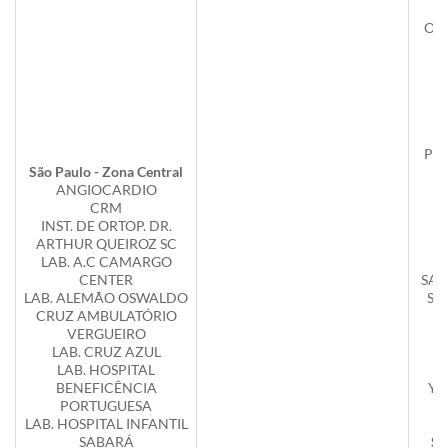
OTO
PE
PR
São Paulo - Zona Central
ANGIOCARDIO
CRM
INST. DE ORTOP. DR.
ARTHUR QUEIROZ SC
S
LAB. A.C CAMARGO
CENTER
SAN
LAB. ALEMÃO OSWALDO
SK
CRUZ AMBULATÓRIO
VERGUEIRO
LAB. CRUZ AZUL
LAB. HOSPITAL
BENEFICÊNCIA
YA
PORTUGUESA
LAB. HOSPITAL INFANTIL
SABARÁ
Sã