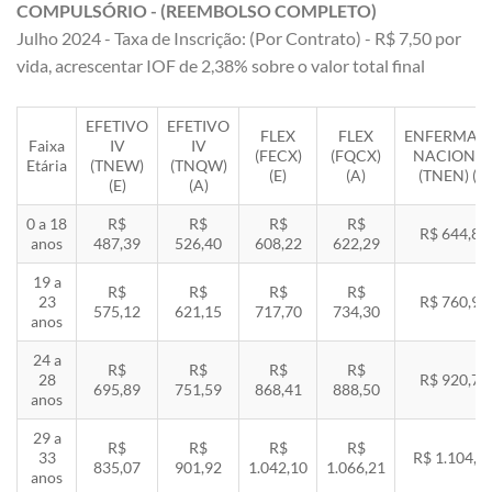
COMPULSÓRIO - (REEMBOLSO COMPLETO)
Julho 2024 - Taxa de Inscrição: (Por Contrato) - R$ 7,50 por
vida, acrescentar IOF de 2,38% sobre o valor total final
EFETIVO
EFETIVO
FLEX
FLEX
ENFERMAR
Faixa
IV
IV
(FECX)
(FQCX)
NACIONA
Etária
(TNEW)
(TNQW)
(E)
(A)
(TNEN) (E)
(E)
(A)
0 a 18
R$
R$
R$
R$
R$ 644,85
anos
487,39
526,40
608,22
622,29
19 a
R$
R$
R$
R$
23
R$ 760,92
575,12
621,15
717,70
734,30
anos
24 a
R$
R$
R$
R$
28
R$ 920,71
695,89
751,59
868,41
888,50
anos
29 a
R$
R$
R$
R$
33
R$ 1.104,8
835,07
901,92
1.042,10
1.066,21
anos