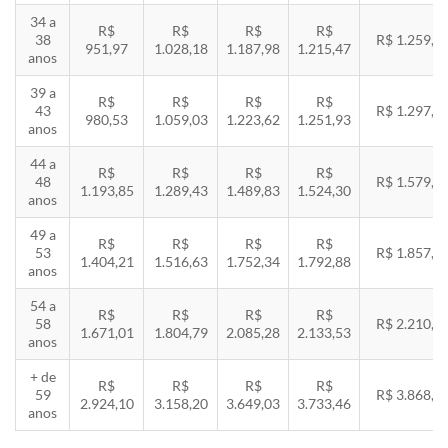
34 a
R$
R$
R$
R$
38
R$ 1.259,5
951,97
1.028,18
1.187,98
1.215,47
anos
39 a
R$
R$
R$
R$
43
R$ 1.297,3
980,53
1.059,03
1.223,62
1.251,93
anos
44 a
R$
R$
R$
R$
48
R$ 1.579,5
1.193,85
1.289,43
1.489,83
1.524,30
anos
49 a
R$
R$
R$
R$
53
R$ 1.857,8
1.404,21
1.516,63
1.752,34
1.792,88
anos
54 a
R$
R$
R$
R$
58
R$ 2.210,8
1.671,01
1.804,79
2.085,28
2.133,53
anos
+ de
R$
R$
R$
R$
59
R$ 3.868,8
2.924,10
3.158,20
3.649,03
3.733,46
anos