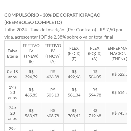
COMPULSÓRIO - 30% DE COPARTICIPAÇÃO
(REEMBOLSO COMPLETO)
Julho 2024 - Taxa de Inscrição: (Por Contrato) - R$ 7,50 por
vida, acrescentar IOF de 2,38% sobre o valor total final
EFETIVO
EFETIVO
FLEX
FLEX
ENFERMAR
Faixa
IV
IV
(FECX)
(FQCX)
NACIONA
Etária
(TNEW)
(TNQW)
(E)
(A)
(TNEN) (E)
(E)
(A)
0 a 18
R$
R$
R$
R$
R$ 522,33
anos
394,79
426,38
492,66
504,05
19 a
R$
R$
R$
R$
23
R$ 616,35
465,85
503,13
581,34
594,78
anos
24 a
R$
R$
R$
R$
28
R$ 745,78
563,67
608,78
703,42
719,68
anos
29 a