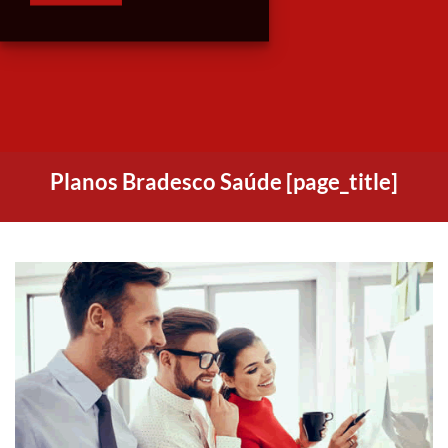
Planos Bradesco Saúde [page_title]