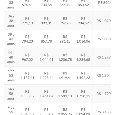
R$
R$
R$
R$
33
R$ 894,94
676,41
730,54
844,11
863,62
anos
34 a
R$
R$
R$
R$
38
R$ 1.020,2
771,10
832,81
962,28
984,52
anos
39 a
R$
R$
R$
R$
43
R$ 1.050,8
794,23
857,79
991,15
1.014,06
anos
44 a
R$
R$
R$
R$
48
R$ 1.279,4
967,02
1.044,41
1.206,78
1.234,68
anos
49 a
R$
R$
R$
R$
53
R$ 1.504,8
1.137,41
1.228,44
1.419,41
1.452,23
anos
54 a
R$
R$
R$
R$
58
R$ 1.790,8
1.353,52
1.461,84
1.689,10
1.728,15
anos
+ de
R$
R$
R$
R$
59
R$ 3.133,7
2.368,52
2.558,07
2.955,76
3.024,09