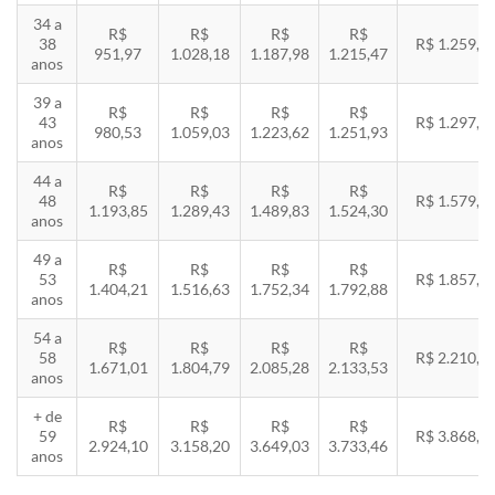
34 a
R$
R$
R$
R$
38
R$ 1.259,5
951,97
1.028,18
1.187,98
1.215,47
anos
39 a
R$
R$
R$
R$
43
R$ 1.297,3
980,53
1.059,03
1.223,62
1.251,93
anos
44 a
R$
R$
R$
R$
48
R$ 1.579,5
1.193,85
1.289,43
1.489,83
1.524,30
anos
49 a
R$
R$
R$
R$
53
R$ 1.857,8
1.404,21
1.516,63
1.752,34
1.792,88
anos
54 a
R$
R$
R$
R$
58
R$ 2.210,8
1.671,01
1.804,79
2.085,28
2.133,53
anos
+ de
R$
R$
R$
R$
59
R$ 3.868,8
2.924,10
3.158,20
3.649,03
3.733,46
anos