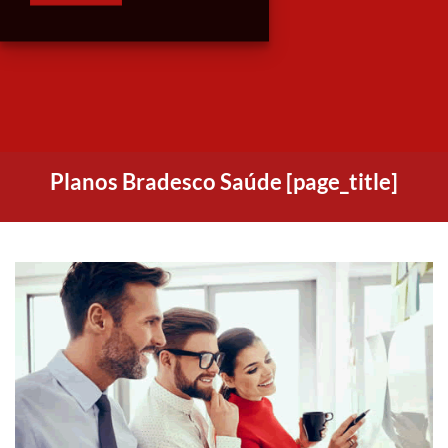
Planos Bradesco Saúde [page_title]