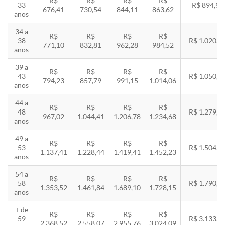
R$
R$
R$
R$
33
R$ 894,94
676,41
730,54
844,11
863,62
anos
34 a
R$
R$
R$
R$
38
R$ 1.020,2
771,10
832,81
962,28
984,52
anos
39 a
R$
R$
R$
R$
43
R$ 1.050,8
794,23
857,79
991,15
1.014,06
anos
44 a
R$
R$
R$
R$
48
R$ 1.279,4
967,02
1.044,41
1.206,78
1.234,68
anos
49 a
R$
R$
R$
R$
53
R$ 1.504,8
1.137,41
1.228,44
1.419,41
1.452,23
anos
54 a
R$
R$
R$
R$
58
R$ 1.790,8
1.353,52
1.461,84
1.689,10
1.728,15
anos
+ de
R$
R$
R$
R$
59
R$ 3.133,7
2.368,52
2.558,07
2.955,76
3.024,09