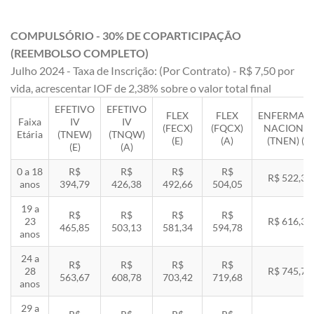
COMPULSÓRIO - 30% DE COPARTICIPAÇÃO
(REEMBOLSO COMPLETO)
Julho 2024 - Taxa de Inscrição: (Por Contrato) - R$ 7,50 por
vida, acrescentar IOF de 2,38% sobre o valor total final
EFETIVO
EFETIVO
FLEX
FLEX
ENFERMAR
Faixa
IV
IV
(FECX)
(FQCX)
NACIONA
Etária
(TNEW)
(TNQW)
(E)
(A)
(TNEN) (E)
(E)
(A)
0 a 18
R$
R$
R$
R$
R$ 522,33
anos
394,79
426,38
492,66
504,05
19 a
R$
R$
R$
R$
23
R$ 616,35
465,85
503,13
581,34
594,78
anos
24 a
R$
R$
R$
R$
28
R$ 745,78
563,67
608,78
703,42
719,68
anos
29 a