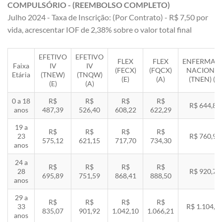
COMPULSÓRIO - (REEMBOLSO COMPLETO)
Julho 2024 - Taxa de Inscrição: (Por Contrato) - R$ 7,50 por
vida, acrescentar IOF de 2,38% sobre o valor total final
EFETIVO
EFETIVO
FLEX
FLEX
ENFERMAR
Faixa
IV
IV
(FECX)
(FQCX)
NACIONA
Etária
(TNEW)
(TNQW)
(E)
(A)
(TNEN) (E)
(E)
(A)
0 a 18
R$
R$
R$
R$
R$ 644,85
anos
487,39
526,40
608,22
622,29
19 a
R$
R$
R$
R$
23
R$ 760,92
575,12
621,15
717,70
734,30
anos
24 a
R$
R$
R$
R$
28
R$ 920,71
695,89
751,59
868,41
888,50
anos
29 a
R$
R$
R$
R$
33
R$ 1.104,8
835,07
901,92
1.042,10
1.066,21
anos