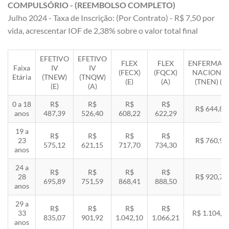
COMPULSÓRIO - (REEMBOLSO COMPLETO)
Julho 2024 - Taxa de Inscrição: (Por Contrato) - R$ 7,50 por
vida, acrescentar IOF de 2,38% sobre o valor total final
EFETIVO
EFETIVO
FLEX
FLEX
ENFERMAR
Faixa
IV
IV
(FECX)
(FQCX)
NACIONA
Etária
(TNEW)
(TNQW)
(E)
(A)
(TNEN) (E)
(E)
(A)
0 a 18
R$
R$
R$
R$
R$ 644,85
anos
487,39
526,40
608,22
622,29
19 a
R$
R$
R$
R$
23
R$ 760,92
575,12
621,15
717,70
734,30
anos
24 a
R$
R$
R$
R$
28
R$ 920,71
695,89
751,59
868,41
888,50
anos
29 a
R$
R$
R$
R$
33
R$ 1.104,8
835,07
901,92
1.042,10
1.066,21
anos