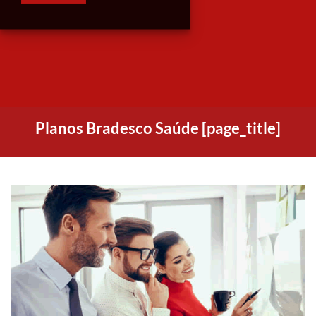
Planos Bradesco Saúde [page_title]