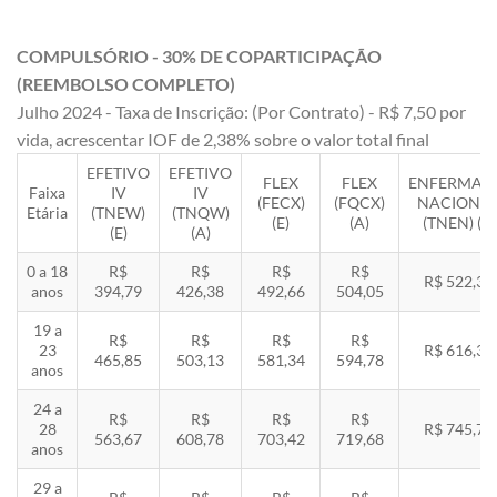
COMPULSÓRIO - 30% DE COPARTICIPAÇÃO
(REEMBOLSO COMPLETO)
Julho 2024 - Taxa de Inscrição: (Por Contrato) - R$ 7,50 por
vida, acrescentar IOF de 2,38% sobre o valor total final
EFETIVO
EFETIVO
FLEX
FLEX
ENFERMAR
Faixa
IV
IV
(FECX)
(FQCX)
NACIONA
Etária
(TNEW)
(TNQW)
(E)
(A)
(TNEN) (E)
(E)
(A)
0 a 18
R$
R$
R$
R$
R$ 522,33
anos
394,79
426,38
492,66
504,05
19 a
R$
R$
R$
R$
23
R$ 616,35
465,85
503,13
581,34
594,78
anos
24 a
R$
R$
R$
R$
28
R$ 745,78
563,67
608,78
703,42
719,68
anos
29 a