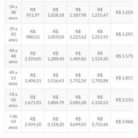
34 a
R$
R$
R$
R$
38
R$ 1.259,5
951,97
1.028,18
1.187,98
1.215,47
anos
39 a
R$
R$
R$
R$
43
R$ 1.297,3
980,53
1.059,03
1.223,62
1.251,93
anos
44 a
R$
R$
R$
R$
48
R$ 1.579,5
1.193,85
1.289,43
1.489,83
1.524,30
anos
49 a
R$
R$
R$
R$
53
R$ 1.857,8
1.404,21
1.516,63
1.752,34
1.792,88
anos
54 a
R$
R$
R$
R$
58
R$ 2.210,8
1.671,01
1.804,79
2.085,28
2.133,53
anos
+ de
R$
R$
R$
R$
59
R$ 3.868,8
2.924,10
3.158,20
3.649,03
3.733,46
anos