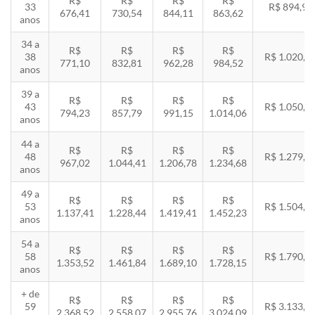
R$
R$
R$
R$
33
R$ 894,94
676,41
730,54
844,11
863,62
anos
34 a
R$
R$
R$
R$
38
R$ 1.020,2
771,10
832,81
962,28
984,52
anos
39 a
R$
R$
R$
R$
43
R$ 1.050,8
794,23
857,79
991,15
1.014,06
anos
44 a
R$
R$
R$
R$
48
R$ 1.279,4
967,02
1.044,41
1.206,78
1.234,68
anos
49 a
R$
R$
R$
R$
53
R$ 1.504,8
1.137,41
1.228,44
1.419,41
1.452,23
anos
54 a
R$
R$
R$
R$
58
R$ 1.790,8
1.353,52
1.461,84
1.689,10
1.728,15
anos
+ de
R$
R$
R$
R$
59
R$ 3.133,7
2.368,52
2.558,07
2.955,76
3.024,09