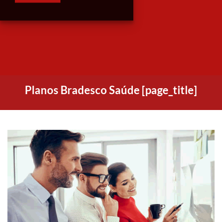
Planos Bradesco Saúde [page_title]