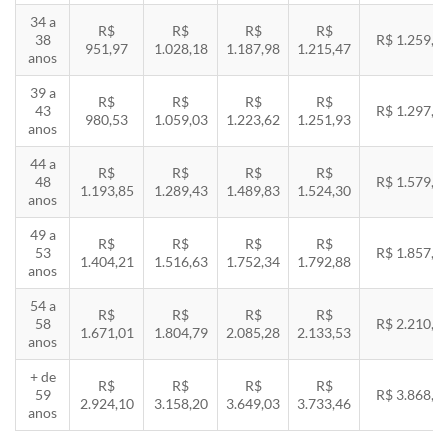
34 a
R$
R$
R$
R$
38
R$ 1.259,5
951,97
1.028,18
1.187,98
1.215,47
anos
39 a
R$
R$
R$
R$
43
R$ 1.297,3
980,53
1.059,03
1.223,62
1.251,93
anos
44 a
R$
R$
R$
R$
48
R$ 1.579,5
1.193,85
1.289,43
1.489,83
1.524,30
anos
49 a
R$
R$
R$
R$
53
R$ 1.857,8
1.404,21
1.516,63
1.752,34
1.792,88
anos
54 a
R$
R$
R$
R$
58
R$ 2.210,8
1.671,01
1.804,79
2.085,28
2.133,53
anos
+ de
R$
R$
R$
R$
59
R$ 3.868,8
2.924,10
3.158,20
3.649,03
3.733,46
anos