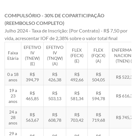
COMPULSÓRIO - 30% DE COPARTICIPAÇÃO
(REEMBOLSO COMPLETO)
Julho 2024 - Taxa de Inscrição: (Por Contrato) - R$ 7,50 por
vida, acrescentar IOF de 2,38% sobre o valor total final
EFETIVO
EFETIVO
FLEX
FLEX
ENFERMAR
Faixa
IV
IV
(FECX)
(FQCX)
NACIONA
Etária
(TNEW)
(TNQW)
(E)
(A)
(TNEN) (E)
(E)
(A)
0 a 18
R$
R$
R$
R$
R$ 522,33
anos
394,79
426,38
492,66
504,05
19 a
R$
R$
R$
R$
23
R$ 616,35
465,85
503,13
581,34
594,78
anos
24 a
R$
R$
R$
R$
28
R$ 745,78
563,67
608,78
703,42
719,68
anos
29 a