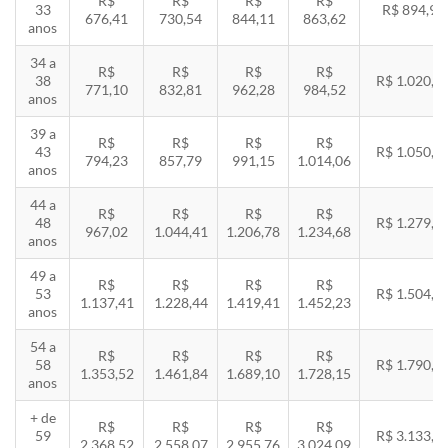
R$
R$
R$
R$
33
R$ 894,94
676,41
730,54
844,11
863,62
anos
34 a
R$
R$
R$
R$
38
R$ 1.020,2
771,10
832,81
962,28
984,52
anos
39 a
R$
R$
R$
R$
43
R$ 1.050,8
794,23
857,79
991,15
1.014,06
anos
44 a
R$
R$
R$
R$
48
R$ 1.279,4
967,02
1.044,41
1.206,78
1.234,68
anos
49 a
R$
R$
R$
R$
53
R$ 1.504,8
1.137,41
1.228,44
1.419,41
1.452,23
anos
54 a
R$
R$
R$
R$
58
R$ 1.790,8
1.353,52
1.461,84
1.689,10
1.728,15
anos
+ de
R$
R$
R$
R$
59
R$ 3.133,7
2.368,52
2.558,07
2.955,76
3.024,09