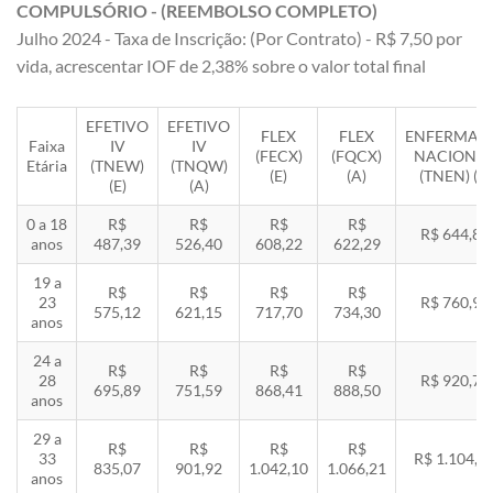
COMPULSÓRIO - (REEMBOLSO COMPLETO)
Julho 2024 - Taxa de Inscrição: (Por Contrato) - R$ 7,50 por
vida, acrescentar IOF de 2,38% sobre o valor total final
EFETIVO
EFETIVO
FLEX
FLEX
ENFERMAR
Faixa
IV
IV
(FECX)
(FQCX)
NACIONA
Etária
(TNEW)
(TNQW)
(E)
(A)
(TNEN) (E)
(E)
(A)
0 a 18
R$
R$
R$
R$
R$ 644,85
anos
487,39
526,40
608,22
622,29
19 a
R$
R$
R$
R$
23
R$ 760,92
575,12
621,15
717,70
734,30
anos
24 a
R$
R$
R$
R$
28
R$ 920,71
695,89
751,59
868,41
888,50
anos
29 a
R$
R$
R$
R$
33
R$ 1.104,8
835,07
901,92
1.042,10
1.066,21
anos