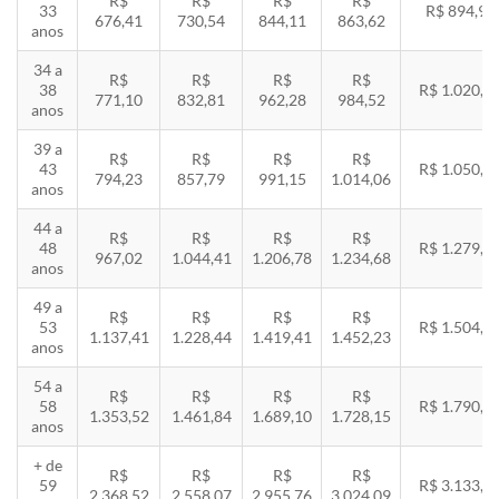
R$
R$
R$
R$
33
R$ 894,94
676,41
730,54
844,11
863,62
anos
34 a
R$
R$
R$
R$
38
R$ 1.020,2
771,10
832,81
962,28
984,52
anos
39 a
R$
R$
R$
R$
43
R$ 1.050,8
794,23
857,79
991,15
1.014,06
anos
44 a
R$
R$
R$
R$
48
R$ 1.279,4
967,02
1.044,41
1.206,78
1.234,68
anos
49 a
R$
R$
R$
R$
53
R$ 1.504,8
1.137,41
1.228,44
1.419,41
1.452,23
anos
54 a
R$
R$
R$
R$
58
R$ 1.790,8
1.353,52
1.461,84
1.689,10
1.728,15
anos
+ de
R$
R$
R$
R$
59
R$ 3.133,7
2.368,52
2.558,07
2.955,76
3.024,09