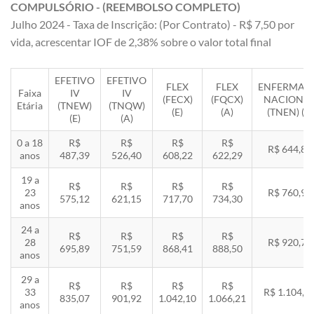
COMPULSÓRIO - (REEMBOLSO COMPLETO)
Julho 2024 - Taxa de Inscrição: (Por Contrato) - R$ 7,50 por
vida, acrescentar IOF de 2,38% sobre o valor total final
EFETIVO
EFETIVO
FLEX
FLEX
ENFERMAR
Faixa
IV
IV
(FECX)
(FQCX)
NACIONA
Etária
(TNEW)
(TNQW)
(E)
(A)
(TNEN) (E)
(E)
(A)
0 a 18
R$
R$
R$
R$
R$ 644,85
anos
487,39
526,40
608,22
622,29
19 a
R$
R$
R$
R$
23
R$ 760,92
575,12
621,15
717,70
734,30
anos
24 a
R$
R$
R$
R$
28
R$ 920,71
695,89
751,59
868,41
888,50
anos
29 a
R$
R$
R$
R$
33
R$ 1.104,8
835,07
901,92
1.042,10
1.066,21
anos