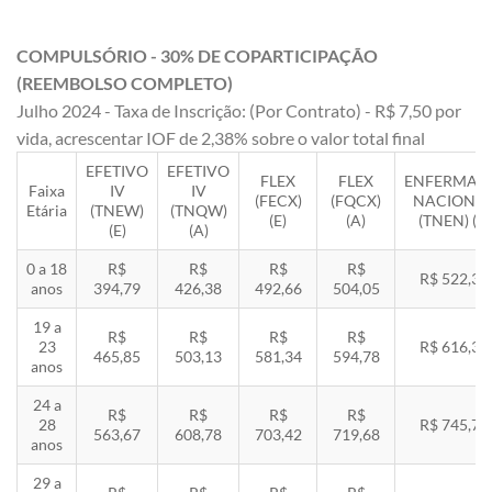
COMPULSÓRIO - 30% DE COPARTICIPAÇÃO
(REEMBOLSO COMPLETO)
Julho 2024 - Taxa de Inscrição: (Por Contrato) - R$ 7,50 por
vida, acrescentar IOF de 2,38% sobre o valor total final
EFETIVO
EFETIVO
FLEX
FLEX
ENFERMAR
Faixa
IV
IV
(FECX)
(FQCX)
NACIONA
Etária
(TNEW)
(TNQW)
(E)
(A)
(TNEN) (E)
(E)
(A)
0 a 18
R$
R$
R$
R$
R$ 522,33
anos
394,79
426,38
492,66
504,05
19 a
R$
R$
R$
R$
23
R$ 616,35
465,85
503,13
581,34
594,78
anos
24 a
R$
R$
R$
R$
28
R$ 745,78
563,67
608,78
703,42
719,68
anos
29 a