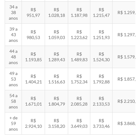
34 a
R$
R$
R$
R$
38
R$ 1.259,5
951,97
1.028,18
1.187,98
1.215,47
anos
39 a
R$
R$
R$
R$
43
R$ 1.297,3
980,53
1.059,03
1.223,62
1.251,93
anos
44 a
R$
R$
R$
R$
48
R$ 1.579,5
1.193,85
1.289,43
1.489,83
1.524,30
anos
49 a
R$
R$
R$
R$
53
R$ 1.857,8
1.404,21
1.516,63
1.752,34
1.792,88
anos
54 a
R$
R$
R$
R$
58
R$ 2.210,8
1.671,01
1.804,79
2.085,28
2.133,53
anos
+ de
R$
R$
R$
R$
59
R$ 3.868,8
2.924,10
3.158,20
3.649,03
3.733,46
anos