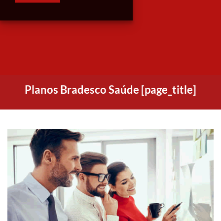
Planos Bradesco Saúde [page_title]