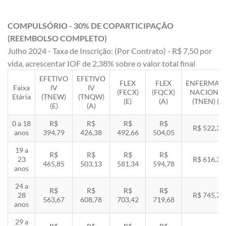
COMPULSÓRIO - 30% DE COPARTICIPAÇÃO
(REEMBOLSO COMPLETO)
Julho 2024 - Taxa de Inscrição: (Por Contrato) - R$ 7,50 por
vida, acrescentar IOF de 2,38% sobre o valor total final
EFETIVO
EFETIVO
FLEX
FLEX
ENFERMAR
Faixa
IV
IV
(FECX)
(FQCX)
NACIONA
Etária
(TNEW)
(TNQW)
(E)
(A)
(TNEN) (E)
(E)
(A)
0 a 18
R$
R$
R$
R$
R$ 522,33
anos
394,79
426,38
492,66
504,05
19 a
R$
R$
R$
R$
23
R$ 616,35
465,85
503,13
581,34
594,78
anos
24 a
R$
R$
R$
R$
28
R$ 745,78
563,67
608,78
703,42
719,68
anos
29 a