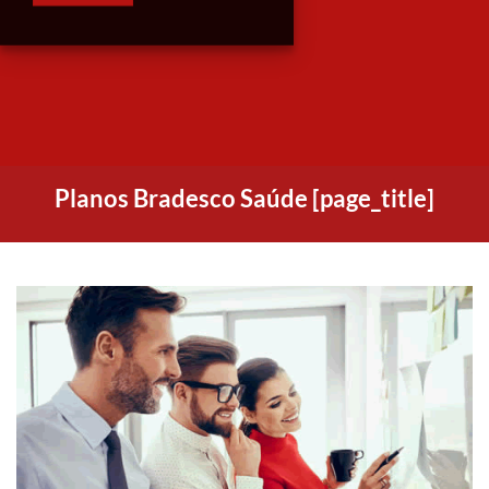
Planos Bradesco Saúde [page_title]