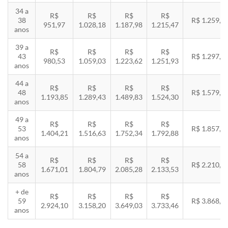
34 a
R$
R$
R$
R$
38
R$ 1.259,5
951,97
1.028,18
1.187,98
1.215,47
anos
39 a
R$
R$
R$
R$
43
R$ 1.297,3
980,53
1.059,03
1.223,62
1.251,93
anos
44 a
R$
R$
R$
R$
48
R$ 1.579,5
1.193,85
1.289,43
1.489,83
1.524,30
anos
49 a
R$
R$
R$
R$
53
R$ 1.857,8
1.404,21
1.516,63
1.752,34
1.792,88
anos
54 a
R$
R$
R$
R$
58
R$ 2.210,8
1.671,01
1.804,79
2.085,28
2.133,53
anos
+ de
R$
R$
R$
R$
59
R$ 3.868,8
2.924,10
3.158,20
3.649,03
3.733,46
anos