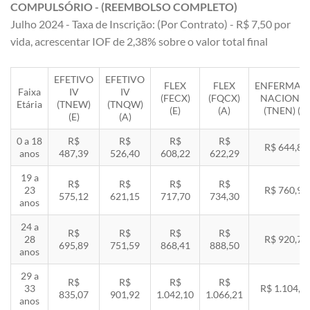
COMPULSÓRIO - (REEMBOLSO COMPLETO)
Julho 2024 - Taxa de Inscrição: (Por Contrato) - R$ 7,50 por
vida, acrescentar IOF de 2,38% sobre o valor total final
EFETIVO
EFETIVO
FLEX
FLEX
ENFERMAR
Faixa
IV
IV
(FECX)
(FQCX)
NACIONA
Etária
(TNEW)
(TNQW)
(E)
(A)
(TNEN) (E)
(E)
(A)
0 a 18
R$
R$
R$
R$
R$ 644,85
anos
487,39
526,40
608,22
622,29
19 a
R$
R$
R$
R$
23
R$ 760,92
575,12
621,15
717,70
734,30
anos
24 a
R$
R$
R$
R$
28
R$ 920,71
695,89
751,59
868,41
888,50
anos
29 a
R$
R$
R$
R$
33
R$ 1.104,8
835,07
901,92
1.042,10
1.066,21
anos