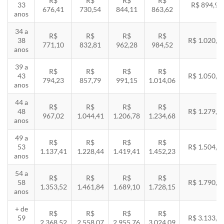
R$
R$
R$
R$
33
R$ 894,94
676,41
730,54
844,11
863,62
anos
34 a
R$
R$
R$
R$
38
R$ 1.020,2
771,10
832,81
962,28
984,52
anos
39 a
R$
R$
R$
R$
43
R$ 1.050,8
794,23
857,79
991,15
1.014,06
anos
44 a
R$
R$
R$
R$
48
R$ 1.279,4
967,02
1.044,41
1.206,78
1.234,68
anos
49 a
R$
R$
R$
R$
53
R$ 1.504,8
1.137,41
1.228,44
1.419,41
1.452,23
anos
54 a
R$
R$
R$
R$
58
R$ 1.790,8
1.353,52
1.461,84
1.689,10
1.728,15
anos
+ de
R$
R$
R$
R$
59
R$ 3.133,7
2.368,52
2.558,07
2.955,76
3.024,09