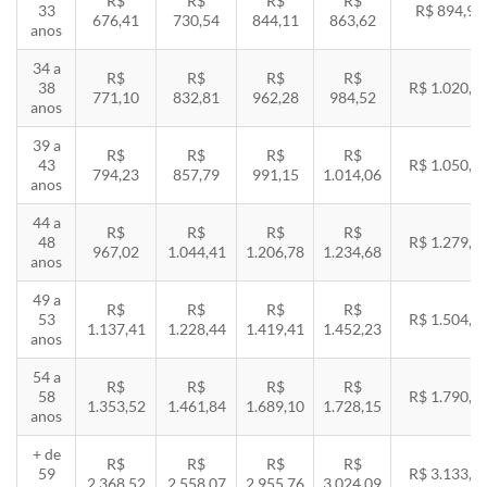
R$
R$
R$
R$
33
R$ 894,94
676,41
730,54
844,11
863,62
anos
34 a
R$
R$
R$
R$
38
R$ 1.020,2
771,10
832,81
962,28
984,52
anos
39 a
R$
R$
R$
R$
43
R$ 1.050,8
794,23
857,79
991,15
1.014,06
anos
44 a
R$
R$
R$
R$
48
R$ 1.279,4
967,02
1.044,41
1.206,78
1.234,68
anos
49 a
R$
R$
R$
R$
53
R$ 1.504,8
1.137,41
1.228,44
1.419,41
1.452,23
anos
54 a
R$
R$
R$
R$
58
R$ 1.790,8
1.353,52
1.461,84
1.689,10
1.728,15
anos
+ de
R$
R$
R$
R$
59
R$ 3.133,7
2.368,52
2.558,07
2.955,76
3.024,09