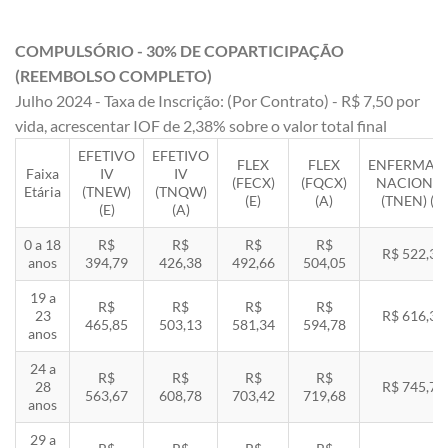
COMPULSÓRIO - 30% DE COPARTICIPAÇÃO
(REEMBOLSO COMPLETO)
Julho 2024 - Taxa de Inscrição: (Por Contrato) - R$ 7,50 por
vida, acrescentar IOF de 2,38% sobre o valor total final
EFETIVO
EFETIVO
FLEX
FLEX
ENFERMAR
Faixa
IV
IV
(FECX)
(FQCX)
NACIONA
Etária
(TNEW)
(TNQW)
(E)
(A)
(TNEN) (E)
(E)
(A)
0 a 18
R$
R$
R$
R$
R$ 522,33
anos
394,79
426,38
492,66
504,05
19 a
R$
R$
R$
R$
23
R$ 616,35
465,85
503,13
581,34
594,78
anos
24 a
R$
R$
R$
R$
28
R$ 745,78
563,67
608,78
703,42
719,68
anos
29 a