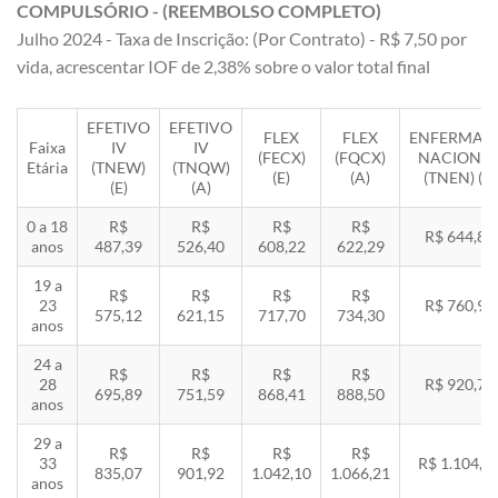
COMPULSÓRIO - (REEMBOLSO COMPLETO)
Julho 2024 - Taxa de Inscrição: (Por Contrato) - R$ 7,50 por
vida, acrescentar IOF de 2,38% sobre o valor total final
EFETIVO
EFETIVO
FLEX
FLEX
ENFERMAR
Faixa
IV
IV
(FECX)
(FQCX)
NACIONA
Etária
(TNEW)
(TNQW)
(E)
(A)
(TNEN) (E)
(E)
(A)
0 a 18
R$
R$
R$
R$
R$ 644,85
anos
487,39
526,40
608,22
622,29
19 a
R$
R$
R$
R$
23
R$ 760,92
575,12
621,15
717,70
734,30
anos
24 a
R$
R$
R$
R$
28
R$ 920,71
695,89
751,59
868,41
888,50
anos
29 a
R$
R$
R$
R$
33
R$ 1.104,8
835,07
901,92
1.042,10
1.066,21
anos