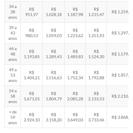
34 a
R$
R$
R$
R$
38
R$ 1.259,5
951,97
1.028,18
1.187,98
1.215,47
anos
39 a
R$
R$
R$
R$
43
R$ 1.297,3
980,53
1.059,03
1.223,62
1.251,93
anos
44 a
R$
R$
R$
R$
48
R$ 1.579,5
1.193,85
1.289,43
1.489,83
1.524,30
anos
49 a
R$
R$
R$
R$
53
R$ 1.857,8
1.404,21
1.516,63
1.752,34
1.792,88
anos
54 a
R$
R$
R$
R$
58
R$ 2.210,8
1.671,01
1.804,79
2.085,28
2.133,53
anos
+ de
R$
R$
R$
R$
59
R$ 3.868,8
2.924,10
3.158,20
3.649,03
3.733,46
anos