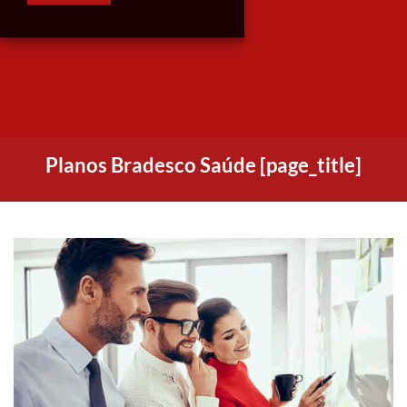
Planos Bradesco Saúde [page_title]