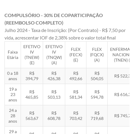
COMPULSÓRIO - 30% DE COPARTICIPAÇÃO
(REEMBOLSO COMPLETO)
Julho 2024 - Taxa de Inscrição: (Por Contrato) - R$ 7,50 por
vida, acrescentar IOF de 2,38% sobre o valor total final
EFETIVO
EFETIVO
FLEX
FLEX
ENFERMAR
Faixa
IV
IV
(FECX)
(FQCX)
NACIONA
Etária
(TNEW)
(TNQW)
(E)
(A)
(TNEN) (E)
(E)
(A)
0 a 18
R$
R$
R$
R$
R$ 522,33
anos
394,79
426,38
492,66
504,05
19 a
R$
R$
R$
R$
23
R$ 616,35
465,85
503,13
581,34
594,78
anos
24 a
R$
R$
R$
R$
28
R$ 745,78
563,67
608,78
703,42
719,68
anos
29 a