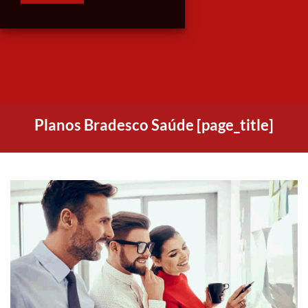
Planos Bradesco Saúde [page_title]