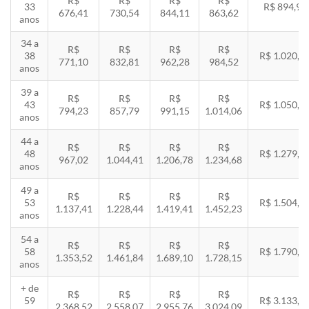
R$
R$
R$
R$
33
R$ 894,94
676,41
730,54
844,11
863,62
anos
34 a
R$
R$
R$
R$
38
R$ 1.020,2
771,10
832,81
962,28
984,52
anos
39 a
R$
R$
R$
R$
43
R$ 1.050,8
794,23
857,79
991,15
1.014,06
anos
44 a
R$
R$
R$
R$
48
R$ 1.279,4
967,02
1.044,41
1.206,78
1.234,68
anos
49 a
R$
R$
R$
R$
53
R$ 1.504,8
1.137,41
1.228,44
1.419,41
1.452,23
anos
54 a
R$
R$
R$
R$
58
R$ 1.790,8
1.353,52
1.461,84
1.689,10
1.728,15
anos
+ de
R$
R$
R$
R$
59
R$ 3.133,7
2.368,52
2.558,07
2.955,76
3.024,09