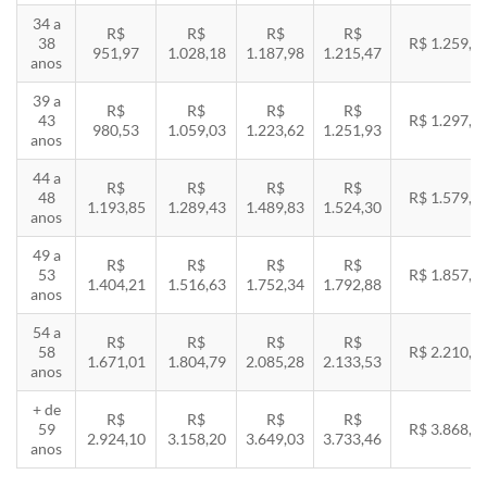
34 a
R$
R$
R$
R$
38
R$ 1.259,5
951,97
1.028,18
1.187,98
1.215,47
anos
39 a
R$
R$
R$
R$
43
R$ 1.297,3
980,53
1.059,03
1.223,62
1.251,93
anos
44 a
R$
R$
R$
R$
48
R$ 1.579,5
1.193,85
1.289,43
1.489,83
1.524,30
anos
49 a
R$
R$
R$
R$
53
R$ 1.857,8
1.404,21
1.516,63
1.752,34
1.792,88
anos
54 a
R$
R$
R$
R$
58
R$ 2.210,8
1.671,01
1.804,79
2.085,28
2.133,53
anos
+ de
R$
R$
R$
R$
59
R$ 3.868,8
2.924,10
3.158,20
3.649,03
3.733,46
anos