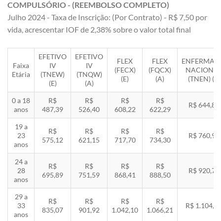
COMPULSÓRIO - (REEMBOLSO COMPLETO)
Julho 2024 - Taxa de Inscrição: (Por Contrato) - R$ 7,50 por
vida, acrescentar IOF de 2,38% sobre o valor total final
EFETIVO
EFETIVO
FLEX
FLEX
ENFERMAR
Faixa
IV
IV
(FECX)
(FQCX)
NACIONA
Etária
(TNEW)
(TNQW)
(E)
(A)
(TNEN) (E)
(E)
(A)
0 a 18
R$
R$
R$
R$
R$ 644,85
anos
487,39
526,40
608,22
622,29
19 a
R$
R$
R$
R$
23
R$ 760,92
575,12
621,15
717,70
734,30
anos
24 a
R$
R$
R$
R$
28
R$ 920,71
695,89
751,59
868,41
888,50
anos
29 a
R$
R$
R$
R$
33
R$ 1.104,8
835,07
901,92
1.042,10
1.066,21
anos