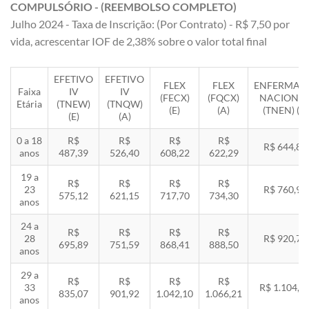
COMPULSÓRIO - (REEMBOLSO COMPLETO)
Julho 2024 - Taxa de Inscrição: (Por Contrato) - R$ 7,50 por
vida, acrescentar IOF de 2,38% sobre o valor total final
EFETIVO
EFETIVO
FLEX
FLEX
ENFERMAR
Faixa
IV
IV
(FECX)
(FQCX)
NACIONA
Etária
(TNEW)
(TNQW)
(E)
(A)
(TNEN) (E)
(E)
(A)
0 a 18
R$
R$
R$
R$
R$ 644,85
anos
487,39
526,40
608,22
622,29
19 a
R$
R$
R$
R$
23
R$ 760,92
575,12
621,15
717,70
734,30
anos
24 a
R$
R$
R$
R$
28
R$ 920,71
695,89
751,59
868,41
888,50
anos
29 a
R$
R$
R$
R$
33
R$ 1.104,8
835,07
901,92
1.042,10
1.066,21
anos