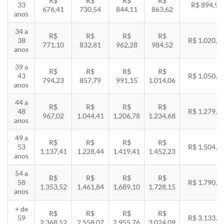
R$
R$
R$
R$
33
R$ 894,94
676,41
730,54
844,11
863,62
anos
34 a
R$
R$
R$
R$
38
R$ 1.020,2
771,10
832,81
962,28
984,52
anos
39 a
R$
R$
R$
R$
43
R$ 1.050,8
794,23
857,79
991,15
1.014,06
anos
44 a
R$
R$
R$
R$
48
R$ 1.279,4
967,02
1.044,41
1.206,78
1.234,68
anos
49 a
R$
R$
R$
R$
53
R$ 1.504,8
1.137,41
1.228,44
1.419,41
1.452,23
anos
54 a
R$
R$
R$
R$
58
R$ 1.790,8
1.353,52
1.461,84
1.689,10
1.728,15
anos
+ de
R$
R$
R$
R$
59
R$ 3.133,7
2.368,52
2.558,07
2.955,76
3.024,09