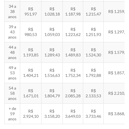
34 a
R$
R$
R$
R$
38
R$ 1.259,5
951,97
1.028,18
1.187,98
1.215,47
anos
39 a
R$
R$
R$
R$
43
R$ 1.297,3
980,53
1.059,03
1.223,62
1.251,93
anos
44 a
R$
R$
R$
R$
48
R$ 1.579,5
1.193,85
1.289,43
1.489,83
1.524,30
anos
49 a
R$
R$
R$
R$
53
R$ 1.857,8
1.404,21
1.516,63
1.752,34
1.792,88
anos
54 a
R$
R$
R$
R$
58
R$ 2.210,8
1.671,01
1.804,79
2.085,28
2.133,53
anos
+ de
R$
R$
R$
R$
59
R$ 3.868,8
2.924,10
3.158,20
3.649,03
3.733,46
anos