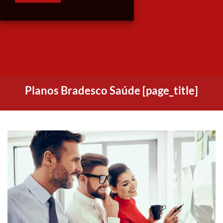
Planos Bradesco Saúde [page_title]