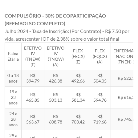
COMPULSÓRIO - 30% DE COPARTICIPAÇÃO
(REEMBOLSO COMPLETO)
Julho 2024 - Taxa de Inscrição: (Por Contrato) - R$ 7,50 por
vida, acrescentar IOF de 2,38% sobre o valor total final
EFETIVO
EFETIVO
FLEX
FLEX
ENFERMAR
Faixa
IV
IV
(FECX)
(FQCX)
NACIONA
Etária
(TNEW)
(TNQW)
(E)
(A)
(TNEN) (E)
(E)
(A)
0 a 18
R$
R$
R$
R$
R$ 522,33
anos
394,79
426,38
492,66
504,05
19 a
R$
R$
R$
R$
23
R$ 616,35
465,85
503,13
581,34
594,78
anos
24 a
R$
R$
R$
R$
28
R$ 745,78
563,67
608,78
703,42
719,68
anos
29 a