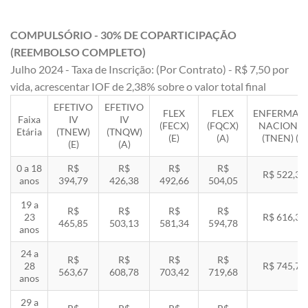
COMPULSÓRIO - 30% DE COPARTICIPAÇÃO
(REEMBOLSO COMPLETO)
Julho 2024 - Taxa de Inscrição: (Por Contrato) - R$ 7,50 por
vida, acrescentar IOF de 2,38% sobre o valor total final
EFETIVO
EFETIVO
FLEX
FLEX
ENFERMAR
Faixa
IV
IV
(FECX)
(FQCX)
NACIONA
Etária
(TNEW)
(TNQW)
(E)
(A)
(TNEN) (E)
(E)
(A)
0 a 18
R$
R$
R$
R$
R$ 522,33
anos
394,79
426,38
492,66
504,05
19 a
R$
R$
R$
R$
23
R$ 616,35
465,85
503,13
581,34
594,78
anos
24 a
R$
R$
R$
R$
28
R$ 745,78
563,67
608,78
703,42
719,68
anos
29 a