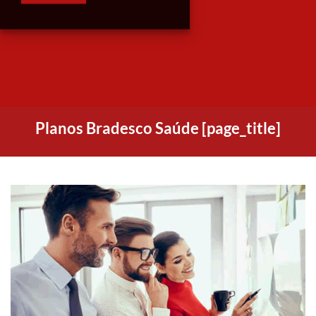
Planos Bradesco Saúde [page_title]