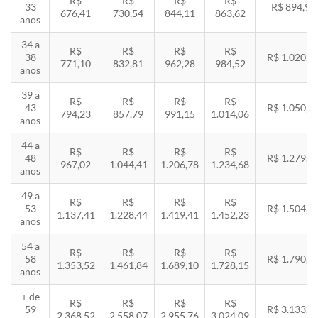
R$
R$
R$
R$
33
R$ 894,94
676,41
730,54
844,11
863,62
anos
34 a
R$
R$
R$
R$
38
R$ 1.020,2
771,10
832,81
962,28
984,52
anos
39 a
R$
R$
R$
R$
43
R$ 1.050,8
794,23
857,79
991,15
1.014,06
anos
44 a
R$
R$
R$
R$
48
R$ 1.279,4
967,02
1.044,41
1.206,78
1.234,68
anos
49 a
R$
R$
R$
R$
53
R$ 1.504,8
1.137,41
1.228,44
1.419,41
1.452,23
anos
54 a
R$
R$
R$
R$
58
R$ 1.790,8
1.353,52
1.461,84
1.689,10
1.728,15
anos
+ de
R$
R$
R$
R$
59
R$ 3.133,7
2.368,52
2.558,07
2.955,76
3.024,09