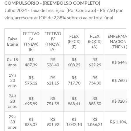
COMPULSÓRIO - (REEMBOLSO COMPLETO)
Julho 2024 - Taxa de Inscrição: (Por Contrato) - R$ 7,50 por
vida, acrescentar IOF de 2,38% sobre o valor total final
EFETIVO
EFETIVO
FLEX
FLEX
ENFERMAR
Faixa
IV
IV
(FECX)
(FQCX)
NACIONA
Etária
(TNEW)
(TNQW)
(E)
(A)
(TNEN) (E)
(E)
(A)
0 a 18
R$
R$
R$
R$
R$ 644,85
anos
487,39
526,40
608,22
622,29
19 a
R$
R$
R$
R$
23
R$ 760,92
575,12
621,15
717,70
734,30
anos
24 a
R$
R$
R$
R$
28
R$ 920,71
695,89
751,59
868,41
888,50
anos
29 a
R$
R$
R$
R$
33
R$ 1.104,8
835,07
901,92
1.042,10
1.066,21
anos