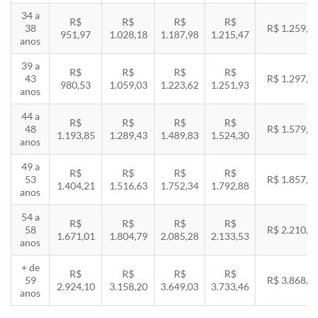
34 a
R$
R$
R$
R$
38
R$ 1.259,5
951,97
1.028,18
1.187,98
1.215,47
anos
39 a
R$
R$
R$
R$
43
R$ 1.297,3
980,53
1.059,03
1.223,62
1.251,93
anos
44 a
R$
R$
R$
R$
48
R$ 1.579,5
1.193,85
1.289,43
1.489,83
1.524,30
anos
49 a
R$
R$
R$
R$
53
R$ 1.857,8
1.404,21
1.516,63
1.752,34
1.792,88
anos
54 a
R$
R$
R$
R$
58
R$ 2.210,8
1.671,01
1.804,79
2.085,28
2.133,53
anos
+ de
R$
R$
R$
R$
59
R$ 3.868,8
2.924,10
3.158,20
3.649,03
3.733,46
anos