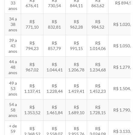
R$
R$
R$
R$
33
R$ 894,94
676,41
730,54
844,11
863,62
anos
34 a
R$
R$
R$
R$
38
R$ 1.020,2
771,10
832,81
962,28
984,52
anos
39 a
R$
R$
R$
R$
43
R$ 1.050,8
794,23
857,79
991,15
1.014,06
anos
44 a
R$
R$
R$
R$
48
R$ 1.279,4
967,02
1.044,41
1.206,78
1.234,68
anos
49 a
R$
R$
R$
R$
53
R$ 1.504,8
1.137,41
1.228,44
1.419,41
1.452,23
anos
54 a
R$
R$
R$
R$
58
R$ 1.790,8
1.353,52
1.461,84
1.689,10
1.728,15
anos
+ de
R$
R$
R$
R$
59
R$ 3.133,7
2.368,52
2.558,07
2.955,76
3.024,09