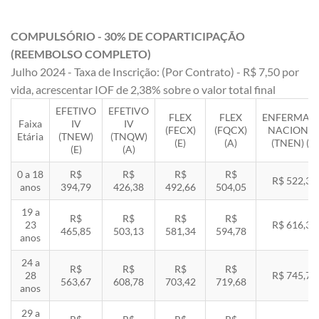
COMPULSÓRIO - 30% DE COPARTICIPAÇÃO
(REEMBOLSO COMPLETO)
Julho 2024 - Taxa de Inscrição: (Por Contrato) - R$ 7,50 por
vida, acrescentar IOF de 2,38% sobre o valor total final
EFETIVO
EFETIVO
FLEX
FLEX
ENFERMAR
Faixa
IV
IV
(FECX)
(FQCX)
NACIONA
Etária
(TNEW)
(TNQW)
(E)
(A)
(TNEN) (E)
(E)
(A)
0 a 18
R$
R$
R$
R$
R$ 522,33
anos
394,79
426,38
492,66
504,05
19 a
R$
R$
R$
R$
23
R$ 616,35
465,85
503,13
581,34
594,78
anos
24 a
R$
R$
R$
R$
28
R$ 745,78
563,67
608,78
703,42
719,68
anos
29 a