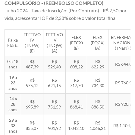
COMPULSÓRIO - (REEMBOLSO COMPLETO)
Julho 2024 - Taxa de Inscrição: (Por Contrato) - R$ 7,50 por
vida, acrescentar IOF de 2,38% sobre o valor total final
EFETIVO
EFETIVO
FLEX
FLEX
ENFERMAR
Faixa
IV
IV
(FECX)
(FQCX)
NACIONA
Etária
(TNEW)
(TNQW)
(E)
(A)
(TNEN) (E)
(E)
(A)
0 a 18
R$
R$
R$
R$
R$ 644,85
anos
487,39
526,40
608,22
622,29
19 a
R$
R$
R$
R$
23
R$ 760,92
575,12
621,15
717,70
734,30
anos
24 a
R$
R$
R$
R$
28
R$ 920,71
695,89
751,59
868,41
888,50
anos
29 a
R$
R$
R$
R$
33
R$ 1.104,8
835,07
901,92
1.042,10
1.066,21
anos