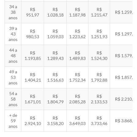
34 a
R$
R$
R$
R$
38
R$ 1.259,5
951,97
1.028,18
1.187,98
1.215,47
anos
39 a
R$
R$
R$
R$
43
R$ 1.297,3
980,53
1.059,03
1.223,62
1.251,93
anos
44 a
R$
R$
R$
R$
48
R$ 1.579,5
1.193,85
1.289,43
1.489,83
1.524,30
anos
49 a
R$
R$
R$
R$
53
R$ 1.857,8
1.404,21
1.516,63
1.752,34
1.792,88
anos
54 a
R$
R$
R$
R$
58
R$ 2.210,8
1.671,01
1.804,79
2.085,28
2.133,53
anos
+ de
R$
R$
R$
R$
59
R$ 3.868,8
2.924,10
3.158,20
3.649,03
3.733,46
anos