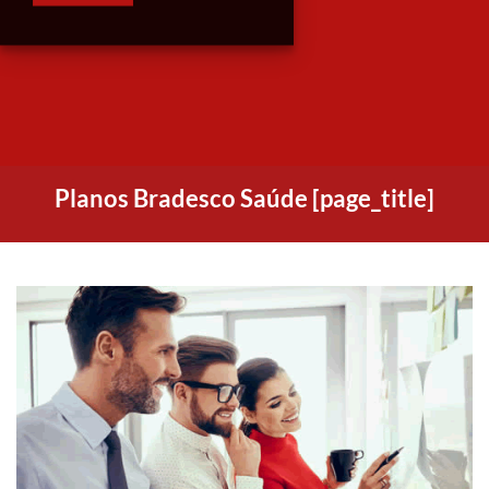
Planos Bradesco Saúde [page_title]