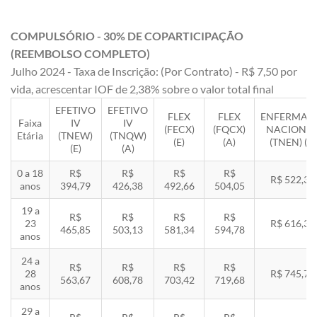
COMPULSÓRIO - 30% DE COPARTICIPAÇÃO
(REEMBOLSO COMPLETO)
Julho 2024 - Taxa de Inscrição: (Por Contrato) - R$ 7,50 por
vida, acrescentar IOF de 2,38% sobre o valor total final
EFETIVO
EFETIVO
FLEX
FLEX
ENFERMAR
Faixa
IV
IV
(FECX)
(FQCX)
NACIONA
Etária
(TNEW)
(TNQW)
(E)
(A)
(TNEN) (E)
(E)
(A)
0 a 18
R$
R$
R$
R$
R$ 522,33
anos
394,79
426,38
492,66
504,05
19 a
R$
R$
R$
R$
23
R$ 616,35
465,85
503,13
581,34
594,78
anos
24 a
R$
R$
R$
R$
28
R$ 745,78
563,67
608,78
703,42
719,68
anos
29 a