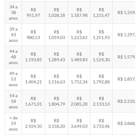
34 a
R$
R$
R$
R$
38
R$ 1.259,5
951,97
1.028,18
1.187,98
1.215,47
anos
39 a
R$
R$
R$
R$
43
R$ 1.297,3
980,53
1.059,03
1.223,62
1.251,93
anos
44 a
R$
R$
R$
R$
48
R$ 1.579,5
1.193,85
1.289,43
1.489,83
1.524,30
anos
49 a
R$
R$
R$
R$
53
R$ 1.857,8
1.404,21
1.516,63
1.752,34
1.792,88
anos
54 a
R$
R$
R$
R$
58
R$ 2.210,8
1.671,01
1.804,79
2.085,28
2.133,53
anos
+ de
R$
R$
R$
R$
59
R$ 3.868,8
2.924,10
3.158,20
3.649,03
3.733,46
anos