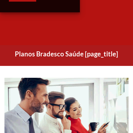
Planos Bradesco Saúde [page_title]