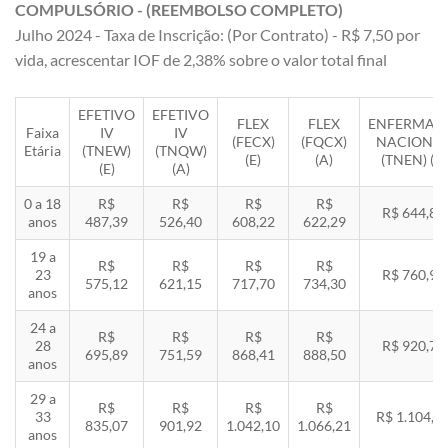
COMPULSÓRIO - (REEMBOLSO COMPLETO)
Julho 2024 - Taxa de Inscrição: (Por Contrato) - R$ 7,50 por
vida, acrescentar IOF de 2,38% sobre o valor total final
EFETIVO
EFETIVO
FLEX
FLEX
ENFERMAR
Faixa
IV
IV
(FECX)
(FQCX)
NACIONA
Etária
(TNEW)
(TNQW)
(E)
(A)
(TNEN) (E)
(E)
(A)
0 a 18
R$
R$
R$
R$
R$ 644,85
anos
487,39
526,40
608,22
622,29
19 a
R$
R$
R$
R$
23
R$ 760,92
575,12
621,15
717,70
734,30
anos
24 a
R$
R$
R$
R$
28
R$ 920,71
695,89
751,59
868,41
888,50
anos
29 a
R$
R$
R$
R$
33
R$ 1.104,8
835,07
901,92
1.042,10
1.066,21
anos