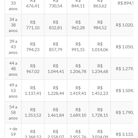
R$
R$
R$
R$
33
R$ 894,94
676,41
730,54
844,11
863,62
anos
34 a
R$
R$
R$
R$
38
R$ 1.020,2
771,10
832,81
962,28
984,52
anos
39 a
R$
R$
R$
R$
43
R$ 1.050,8
794,23
857,79
991,15
1.014,06
anos
44 a
R$
R$
R$
R$
48
R$ 1.279,4
967,02
1.044,41
1.206,78
1.234,68
anos
49 a
R$
R$
R$
R$
53
R$ 1.504,8
1.137,41
1.228,44
1.419,41
1.452,23
anos
54 a
R$
R$
R$
R$
58
R$ 1.790,8
1.353,52
1.461,84
1.689,10
1.728,15
anos
+ de
R$
R$
R$
R$
59
R$ 3.133,7
2.368,52
2.558,07
2.955,76
3.024,09