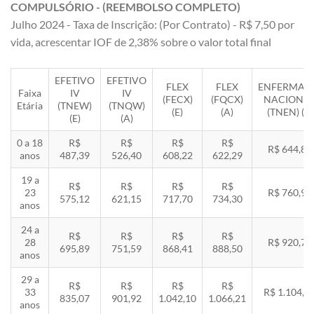
COMPULSÓRIO - (REEMBOLSO COMPLETO)
Julho 2024 - Taxa de Inscrição: (Por Contrato) - R$ 7,50 por
vida, acrescentar IOF de 2,38% sobre o valor total final
EFETIVO
EFETIVO
FLEX
FLEX
ENFERMAR
Faixa
IV
IV
(FECX)
(FQCX)
NACIONA
Etária
(TNEW)
(TNQW)
(E)
(A)
(TNEN) (E)
(E)
(A)
0 a 18
R$
R$
R$
R$
R$ 644,85
anos
487,39
526,40
608,22
622,29
19 a
R$
R$
R$
R$
23
R$ 760,92
575,12
621,15
717,70
734,30
anos
24 a
R$
R$
R$
R$
28
R$ 920,71
695,89
751,59
868,41
888,50
anos
29 a
R$
R$
R$
R$
33
R$ 1.104,8
835,07
901,92
1.042,10
1.066,21
anos