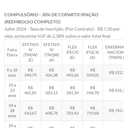
COMPULSÓRIO - 30% DE COPARTICIPAÇÃO
(REEMBOLSO COMPLETO)
Julho 2024 - Taxa de Inscrição: (Por Contrato) - R$ 7,50 por
vida, acrescentar IOF de 2,38% sobre o valor total final
EFETIVO
EFETIVO
FLEX
FLEX
ENFERMAR
Faixa
IV
IV
(FECX)
(FQCX)
NACIONA
Etária
(TNEW)
(TNQW)
(E)
(A)
(TNEN) (E)
(E)
(A)
0 a 18
R$
R$
R$
R$
R$ 522,33
anos
394,79
426,38
492,66
504,05
19 a
R$
R$
R$
R$
23
R$ 616,35
465,85
503,13
581,34
594,78
anos
24 a
R$
R$
R$
R$
28
R$ 745,78
563,67
608,78
703,42
719,68
anos
29 a