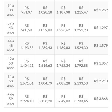
34 a
R$
R$
R$
R$
38
R$ 1.259,5
951,97
1.028,18
1.187,98
1.215,47
anos
39 a
R$
R$
R$
R$
43
R$ 1.297,3
980,53
1.059,03
1.223,62
1.251,93
anos
44 a
R$
R$
R$
R$
48
R$ 1.579,5
1.193,85
1.289,43
1.489,83
1.524,30
anos
49 a
R$
R$
R$
R$
53
R$ 1.857,8
1.404,21
1.516,63
1.752,34
1.792,88
anos
54 a
R$
R$
R$
R$
58
R$ 2.210,8
1.671,01
1.804,79
2.085,28
2.133,53
anos
+ de
R$
R$
R$
R$
59
R$ 3.868,8
2.924,10
3.158,20
3.649,03
3.733,46
anos