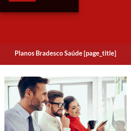
Planos Bradesco Saúde [page_title]