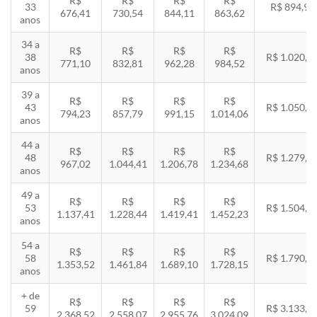
R$
R$
R$
R$
33
R$ 894,94
676,41
730,54
844,11
863,62
anos
34 a
R$
R$
R$
R$
38
R$ 1.020,2
771,10
832,81
962,28
984,52
anos
39 a
R$
R$
R$
R$
43
R$ 1.050,8
794,23
857,79
991,15
1.014,06
anos
44 a
R$
R$
R$
R$
48
R$ 1.279,4
967,02
1.044,41
1.206,78
1.234,68
anos
49 a
R$
R$
R$
R$
53
R$ 1.504,8
1.137,41
1.228,44
1.419,41
1.452,23
anos
54 a
R$
R$
R$
R$
58
R$ 1.790,8
1.353,52
1.461,84
1.689,10
1.728,15
anos
+ de
R$
R$
R$
R$
59
R$ 3.133,7
2.368,52
2.558,07
2.955,76
3.024,09