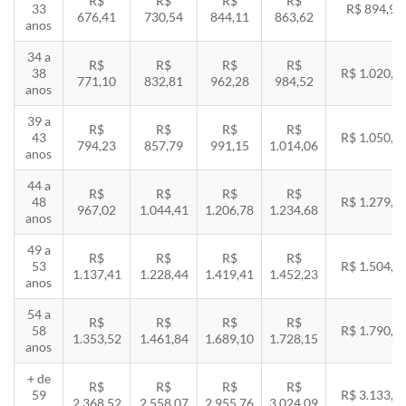
R$
R$
R$
R$
33
R$ 894,94
676,41
730,54
844,11
863,62
anos
34 a
R$
R$
R$
R$
38
R$ 1.020,2
771,10
832,81
962,28
984,52
anos
39 a
R$
R$
R$
R$
43
R$ 1.050,8
794,23
857,79
991,15
1.014,06
anos
44 a
R$
R$
R$
R$
48
R$ 1.279,4
967,02
1.044,41
1.206,78
1.234,68
anos
49 a
R$
R$
R$
R$
53
R$ 1.504,8
1.137,41
1.228,44
1.419,41
1.452,23
anos
54 a
R$
R$
R$
R$
58
R$ 1.790,8
1.353,52
1.461,84
1.689,10
1.728,15
anos
+ de
R$
R$
R$
R$
59
R$ 3.133,7
2.368,52
2.558,07
2.955,76
3.024,09