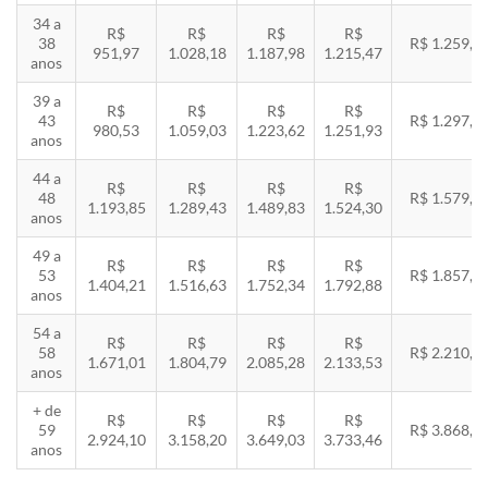
34 a
R$
R$
R$
R$
38
R$ 1.259,5
951,97
1.028,18
1.187,98
1.215,47
anos
39 a
R$
R$
R$
R$
43
R$ 1.297,3
980,53
1.059,03
1.223,62
1.251,93
anos
44 a
R$
R$
R$
R$
48
R$ 1.579,5
1.193,85
1.289,43
1.489,83
1.524,30
anos
49 a
R$
R$
R$
R$
53
R$ 1.857,8
1.404,21
1.516,63
1.752,34
1.792,88
anos
54 a
R$
R$
R$
R$
58
R$ 2.210,8
1.671,01
1.804,79
2.085,28
2.133,53
anos
+ de
R$
R$
R$
R$
59
R$ 3.868,8
2.924,10
3.158,20
3.649,03
3.733,46
anos