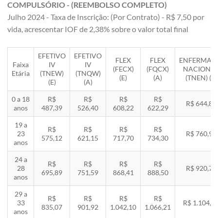
COMPULSÓRIO - (REEMBOLSO COMPLETO)
Julho 2024 - Taxa de Inscrição: (Por Contrato) - R$ 7,50 por
vida, acrescentar IOF de 2,38% sobre o valor total final
EFETIVO
EFETIVO
FLEX
FLEX
ENFERMAR
Faixa
IV
IV
(FECX)
(FQCX)
NACIONA
Etária
(TNEW)
(TNQW)
(E)
(A)
(TNEN) (E)
(E)
(A)
0 a 18
R$
R$
R$
R$
R$ 644,85
anos
487,39
526,40
608,22
622,29
19 a
R$
R$
R$
R$
23
R$ 760,92
575,12
621,15
717,70
734,30
anos
24 a
R$
R$
R$
R$
28
R$ 920,71
695,89
751,59
868,41
888,50
anos
29 a
R$
R$
R$
R$
33
R$ 1.104,8
835,07
901,92
1.042,10
1.066,21
anos