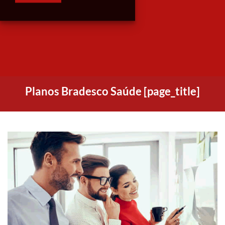
Planos Bradesco Saúde [page_title]