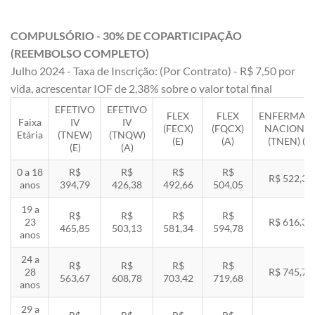
COMPULSÓRIO - 30% DE COPARTICIPAÇÃO
(REEMBOLSO COMPLETO)
Julho 2024 - Taxa de Inscrição: (Por Contrato) - R$ 7,50 por
vida, acrescentar IOF de 2,38% sobre o valor total final
EFETIVO
EFETIVO
FLEX
FLEX
ENFERMAR
Faixa
IV
IV
(FECX)
(FQCX)
NACIONA
Etária
(TNEW)
(TNQW)
(E)
(A)
(TNEN) (E)
(E)
(A)
0 a 18
R$
R$
R$
R$
R$ 522,33
anos
394,79
426,38
492,66
504,05
19 a
R$
R$
R$
R$
23
R$ 616,35
465,85
503,13
581,34
594,78
anos
24 a
R$
R$
R$
R$
28
R$ 745,78
563,67
608,78
703,42
719,68
anos
29 a