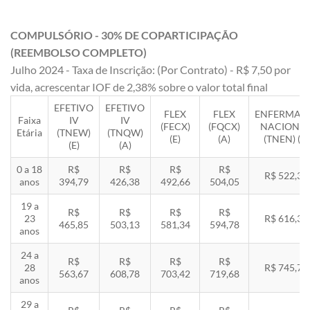
COMPULSÓRIO - 30% DE COPARTICIPAÇÃO
(REEMBOLSO COMPLETO)
Julho 2024 - Taxa de Inscrição: (Por Contrato) - R$ 7,50 por
vida, acrescentar IOF de 2,38% sobre o valor total final
EFETIVO
EFETIVO
FLEX
FLEX
ENFERMAR
Faixa
IV
IV
(FECX)
(FQCX)
NACIONA
Etária
(TNEW)
(TNQW)
(E)
(A)
(TNEN) (E)
(E)
(A)
0 a 18
R$
R$
R$
R$
R$ 522,33
anos
394,79
426,38
492,66
504,05
19 a
R$
R$
R$
R$
23
R$ 616,35
465,85
503,13
581,34
594,78
anos
24 a
R$
R$
R$
R$
28
R$ 745,78
563,67
608,78
703,42
719,68
anos
29 a