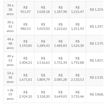
34 a
R$
R$
R$
R$
38
R$ 1.259,5
951,97
1.028,18
1.187,98
1.215,47
anos
39 a
R$
R$
R$
R$
43
R$ 1.297,3
980,53
1.059,03
1.223,62
1.251,93
anos
44 a
R$
R$
R$
R$
48
R$ 1.579,5
1.193,85
1.289,43
1.489,83
1.524,30
anos
49 a
R$
R$
R$
R$
53
R$ 1.857,8
1.404,21
1.516,63
1.752,34
1.792,88
anos
54 a
R$
R$
R$
R$
58
R$ 2.210,8
1.671,01
1.804,79
2.085,28
2.133,53
anos
+ de
R$
R$
R$
R$
59
R$ 3.868,8
2.924,10
3.158,20
3.649,03
3.733,46
anos