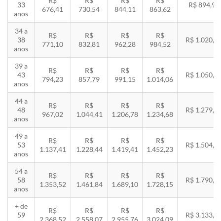
R$
R$
R$
R$
33
R$ 894,94
676,41
730,54
844,11
863,62
anos
34 a
R$
R$
R$
R$
38
R$ 1.020,2
771,10
832,81
962,28
984,52
anos
39 a
R$
R$
R$
R$
43
R$ 1.050,8
794,23
857,79
991,15
1.014,06
anos
44 a
R$
R$
R$
R$
48
R$ 1.279,4
967,02
1.044,41
1.206,78
1.234,68
anos
49 a
R$
R$
R$
R$
53
R$ 1.504,8
1.137,41
1.228,44
1.419,41
1.452,23
anos
54 a
R$
R$
R$
R$
58
R$ 1.790,8
1.353,52
1.461,84
1.689,10
1.728,15
anos
+ de
R$
R$
R$
R$
59
R$ 3.133,7
2.368,52
2.558,07
2.955,76
3.024,09