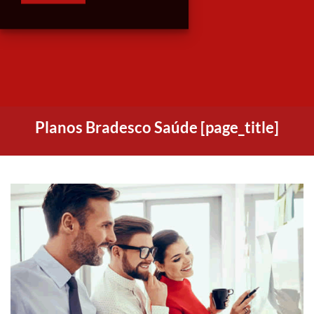
Planos Bradesco Saúde [page_title]