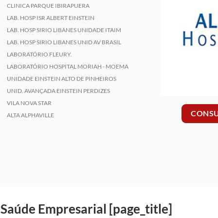
CLINICA PARQUE IBIRAPUERA
LAB. HOSP ISR ALBERT EINSTEIN
LAB. HOSP SIRIO LIBANES UNIDADE ITAIM
LAB. HOSP SIRIO LIBANES UNID AV BRASIL
LABORATÓRIO FLEURY.
LABORATÓRIO HOSPITAL MORIAH - MOEMA
UNIDADE EINSTEIN ALTO DE PINHEIROS
UNID. AVANÇADA EINSTEIN PERDIZES
VILA NOVA STAR
CONSU
ALTA ALPHAVILLE
Saúde Empresarial [page_title]