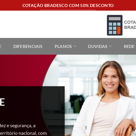
COTAÇÃO BRADESCO COM 50% DESCONTO
E
DIFERENCIAIS
PLANOS
DUVIDAS
REDE
E
dez e segurança, a
erritório nacional, com