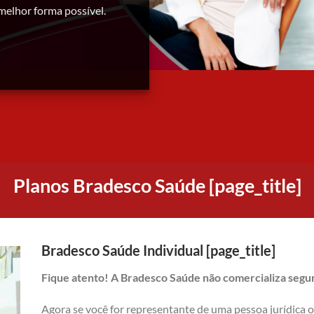
melhor forma possível.
Planos Bradesco Saúde [page_title]
Bradesco Saúde Individual [page_title]
Fique atento! A Bradesco Saúde não comercializa seguro
Agora se você for representante de uma pessoa jurídica 