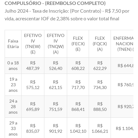
COMPULSÓRIO - (REEMBOLSO COMPLETO)
Julho 2024 - Taxa de Inscrição: (Por Contrato) - R$ 7,50 por
vida, acrescentar IOF de 2,38% sobre o valor total final
EFETIVO
EFETIVO
FLEX
FLEX
ENFERMAR
Faixa
IV
IV
(FECX)
(FQCX)
NACIONA
Etária
(TNEW)
(TNQW)
(E)
(A)
(TNEN) (E)
(E)
(A)
0 a 18
R$
R$
R$
R$
R$ 644,85
anos
487,39
526,40
608,22
622,29
19 a
R$
R$
R$
R$
23
R$ 760,92
575,12
621,15
717,70
734,30
anos
24 a
R$
R$
R$
R$
28
R$ 920,71
695,89
751,59
868,41
888,50
anos
29 a
R$
R$
R$
R$
33
R$ 1.104,8
835,07
901,92
1.042,10
1.066,21
anos