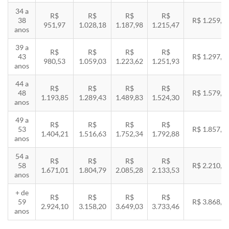
34 a
R$
R$
R$
R$
38
R$ 1.259,5
951,97
1.028,18
1.187,98
1.215,47
anos
39 a
R$
R$
R$
R$
43
R$ 1.297,3
980,53
1.059,03
1.223,62
1.251,93
anos
44 a
R$
R$
R$
R$
48
R$ 1.579,5
1.193,85
1.289,43
1.489,83
1.524,30
anos
49 a
R$
R$
R$
R$
53
R$ 1.857,8
1.404,21
1.516,63
1.752,34
1.792,88
anos
54 a
R$
R$
R$
R$
58
R$ 2.210,8
1.671,01
1.804,79
2.085,28
2.133,53
anos
+ de
R$
R$
R$
R$
59
R$ 3.868,8
2.924,10
3.158,20
3.649,03
3.733,46
anos