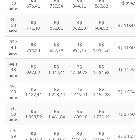
R$
R$
R$
R$
33
R$ 894,94
676,41
730,54
844,11
863,62
anos
34 a
R$
R$
R$
R$
38
R$ 1.020,2
771,10
832,81
962,28
984,52
anos
39 a
R$
R$
R$
R$
43
R$ 1.050,8
794,23
857,79
991,15
1.014,06
anos
44 a
R$
R$
R$
R$
48
R$ 1.279,4
967,02
1.044,41
1.206,78
1.234,68
anos
49 a
R$
R$
R$
R$
53
R$ 1.504,8
1.137,41
1.228,44
1.419,41
1.452,23
anos
54 a
R$
R$
R$
R$
58
R$ 1.790,8
1.353,52
1.461,84
1.689,10
1.728,15
anos
+ de
R$
R$
R$
R$
59
R$ 3.133,7
2.368,52
2.558,07
2.955,76
3.024,09