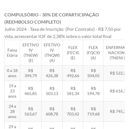
COMPULSÓRIO - 30% DE COPARTICIPAÇÃO
(REEMBOLSO COMPLETO)
Julho 2024 - Taxa de Inscrição: (Por Contrato) - R$ 7,50 por
vida, acrescentar IOF de 2,38% sobre o valor total final
EFETIVO
EFETIVO
FLEX
FLEX
ENFERMAR
Faixa
IV
IV
(FECX)
(FQCX)
NACIONA
Etária
(TNEW)
(TNQW)
(E)
(A)
(TNEN) (E)
(E)
(A)
0 a 18
R$
R$
R$
R$
R$ 522,33
anos
394,79
426,38
492,66
504,05
19 a
R$
R$
R$
R$
23
R$ 616,35
465,85
503,13
581,34
594,78
anos
24 a
R$
R$
R$
R$
28
R$ 745,78
563,67
608,78
703,42
719,68
anos
29 a