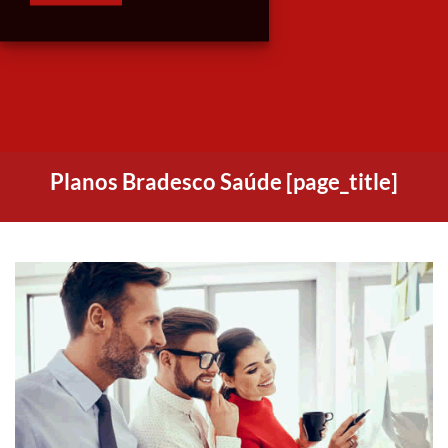
Planos Bradesco Saúde [page_title]