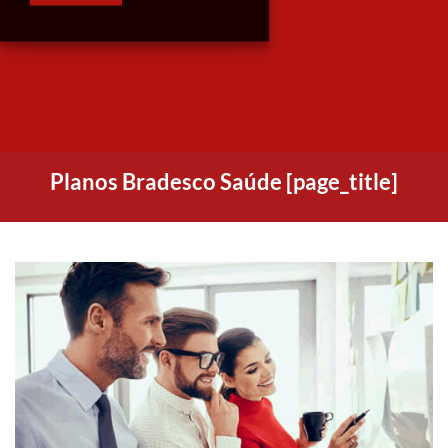
Planos Bradesco Saúde [page_title]