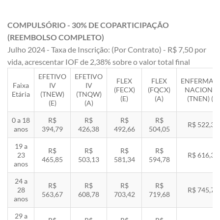
COMPULSÓRIO - 30% DE COPARTICIPAÇÃO
(REEMBOLSO COMPLETO)
Julho 2024 - Taxa de Inscrição: (Por Contrato) - R$ 7,50 por
vida, acrescentar IOF de 2,38% sobre o valor total final
EFETIVO
EFETIVO
FLEX
FLEX
ENFERMAR
Faixa
IV
IV
(FECX)
(FQCX)
NACIONA
Etária
(TNEW)
(TNQW)
(E)
(A)
(TNEN) (E)
(E)
(A)
0 a 18
R$
R$
R$
R$
R$ 522,33
anos
394,79
426,38
492,66
504,05
19 a
R$
R$
R$
R$
23
R$ 616,35
465,85
503,13
581,34
594,78
anos
24 a
R$
R$
R$
R$
28
R$ 745,78
563,67
608,78
703,42
719,68
anos
29 a