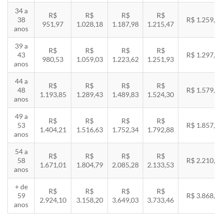
34 a
R$
R$
R$
R$
38
R$ 1.259,5
951,97
1.028,18
1.187,98
1.215,47
anos
39 a
R$
R$
R$
R$
43
R$ 1.297,3
980,53
1.059,03
1.223,62
1.251,93
anos
44 a
R$
R$
R$
R$
48
R$ 1.579,5
1.193,85
1.289,43
1.489,83
1.524,30
anos
49 a
R$
R$
R$
R$
53
R$ 1.857,8
1.404,21
1.516,63
1.752,34
1.792,88
anos
54 a
R$
R$
R$
R$
58
R$ 2.210,8
1.671,01
1.804,79
2.085,28
2.133,53
anos
+ de
R$
R$
R$
R$
59
R$ 3.868,8
2.924,10
3.158,20
3.649,03
3.733,46
anos