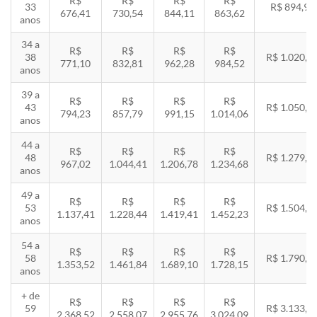
R$
R$
R$
R$
33
R$ 894,94
676,41
730,54
844,11
863,62
anos
34 a
R$
R$
R$
R$
38
R$ 1.020,2
771,10
832,81
962,28
984,52
anos
39 a
R$
R$
R$
R$
43
R$ 1.050,8
794,23
857,79
991,15
1.014,06
anos
44 a
R$
R$
R$
R$
48
R$ 1.279,4
967,02
1.044,41
1.206,78
1.234,68
anos
49 a
R$
R$
R$
R$
53
R$ 1.504,8
1.137,41
1.228,44
1.419,41
1.452,23
anos
54 a
R$
R$
R$
R$
58
R$ 1.790,8
1.353,52
1.461,84
1.689,10
1.728,15
anos
+ de
R$
R$
R$
R$
59
R$ 3.133,7
2.368,52
2.558,07
2.955,76
3.024,09