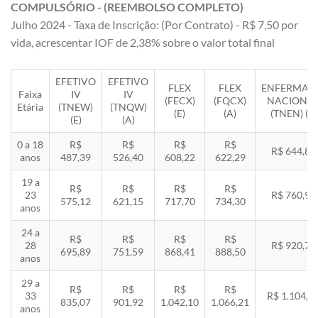
COMPULSÓRIO - (REEMBOLSO COMPLETO)
Julho 2024 - Taxa de Inscrição: (Por Contrato) - R$ 7,50 por
vida, acrescentar IOF de 2,38% sobre o valor total final
EFETIVO
EFETIVO
FLEX
FLEX
ENFERMAR
Faixa
IV
IV
(FECX)
(FQCX)
NACIONA
Etária
(TNEW)
(TNQW)
(E)
(A)
(TNEN) (E)
(E)
(A)
0 a 18
R$
R$
R$
R$
R$ 644,85
anos
487,39
526,40
608,22
622,29
19 a
R$
R$
R$
R$
23
R$ 760,92
575,12
621,15
717,70
734,30
anos
24 a
R$
R$
R$
R$
28
R$ 920,71
695,89
751,59
868,41
888,50
anos
29 a
R$
R$
R$
R$
33
R$ 1.104,8
835,07
901,92
1.042,10
1.066,21
anos