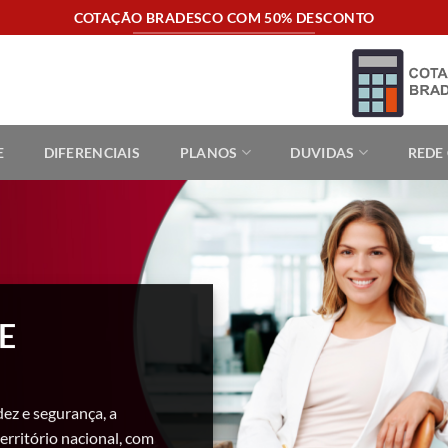
COTAÇÃO BRADESCO COM 50% DESCONTO
E
DIFERENCIAIS
PLANOS
DUVIDAS
REDE
E
dez e segurança, a
erritório nacional, com