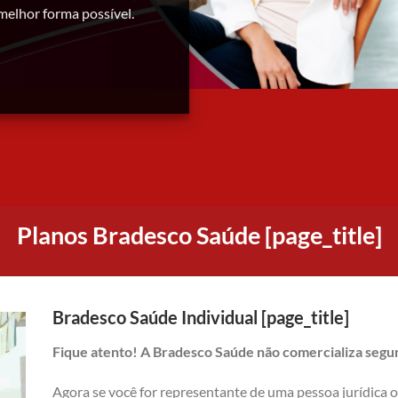
melhor forma possível.
Planos Bradesco Saúde [page_title]
Bradesco Saúde Individual [page_title]
Fique atento! A Bradesco Saúde não comercializa seguro
Agora se você for representante de uma pessoa jurídica 