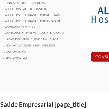
CLINICA PARQUE IBIRAPUERA
LAB. HOSP ISR ALBERT EINSTEIN
LAB. HOSP SIRIO LIBANES UNIDADE ITAIM
LAB. HOSP SIRIO LIBANES UNID AV BRASIL
LABORATÓRIO FLEURY.
LABORATÓRIO HOSPITAL MORIAH - MOEMA
UNIDADE EINSTEIN ALTO DE PINHEIROS
UNID. AVANÇADA EINSTEIN PERDIZES
VILA NOVA STAR
CONSU
ALTA ALPHAVILLE
Saúde Empresarial [page_title]