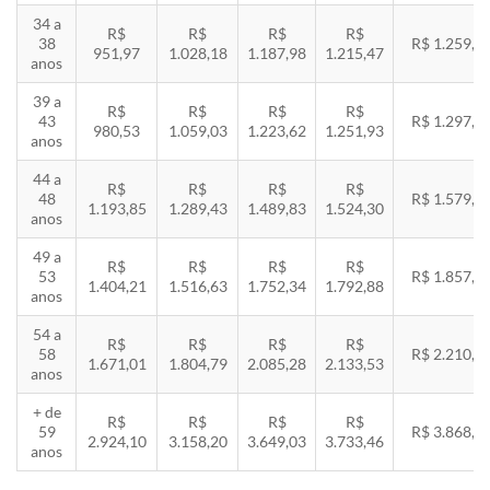
34 a
R$
R$
R$
R$
38
R$ 1.259,5
951,97
1.028,18
1.187,98
1.215,47
anos
39 a
R$
R$
R$
R$
43
R$ 1.297,3
980,53
1.059,03
1.223,62
1.251,93
anos
44 a
R$
R$
R$
R$
48
R$ 1.579,5
1.193,85
1.289,43
1.489,83
1.524,30
anos
49 a
R$
R$
R$
R$
53
R$ 1.857,8
1.404,21
1.516,63
1.752,34
1.792,88
anos
54 a
R$
R$
R$
R$
58
R$ 2.210,8
1.671,01
1.804,79
2.085,28
2.133,53
anos
+ de
R$
R$
R$
R$
59
R$ 3.868,8
2.924,10
3.158,20
3.649,03
3.733,46
anos