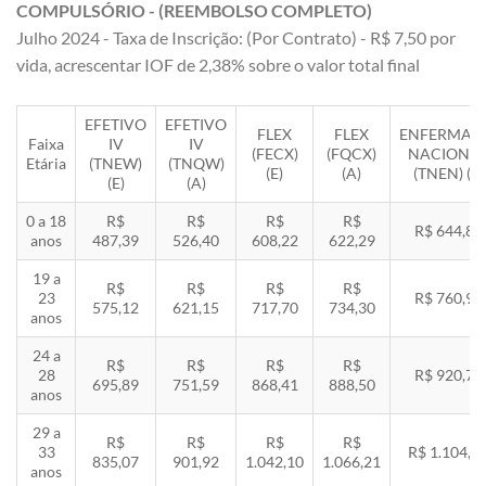
COMPULSÓRIO - (REEMBOLSO COMPLETO)
Julho 2024 - Taxa de Inscrição: (Por Contrato) - R$ 7,50 por
vida, acrescentar IOF de 2,38% sobre o valor total final
EFETIVO
EFETIVO
FLEX
FLEX
ENFERMAR
Faixa
IV
IV
(FECX)
(FQCX)
NACIONA
Etária
(TNEW)
(TNQW)
(E)
(A)
(TNEN) (E)
(E)
(A)
0 a 18
R$
R$
R$
R$
R$ 644,85
anos
487,39
526,40
608,22
622,29
19 a
R$
R$
R$
R$
23
R$ 760,92
575,12
621,15
717,70
734,30
anos
24 a
R$
R$
R$
R$
28
R$ 920,71
695,89
751,59
868,41
888,50
anos
29 a
R$
R$
R$
R$
33
R$ 1.104,8
835,07
901,92
1.042,10
1.066,21
anos