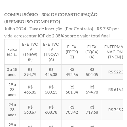
COMPULSÓRIO - 30% DE COPARTICIPAÇÃO
(REEMBOLSO COMPLETO)
Julho 2024 - Taxa de Inscrição: (Por Contrato) - R$ 7,50 por
vida, acrescentar IOF de 2,38% sobre o valor total final
EFETIVO
EFETIVO
FLEX
FLEX
ENFERMAR
Faixa
IV
IV
(FECX)
(FQCX)
NACIONA
Etária
(TNEW)
(TNQW)
(E)
(A)
(TNEN) (E)
(E)
(A)
0 a 18
R$
R$
R$
R$
R$ 522,33
anos
394,79
426,38
492,66
504,05
19 a
R$
R$
R$
R$
23
R$ 616,35
465,85
503,13
581,34
594,78
anos
24 a
R$
R$
R$
R$
28
R$ 745,78
563,67
608,78
703,42
719,68
anos
29 a