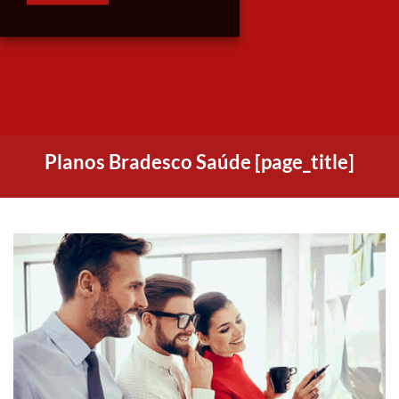
Planos Bradesco Saúde [page_title]