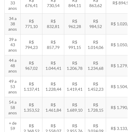
R$
R$
R$
R$
33
R$ 894,94
676,41
730,54
844,11
863,62
anos
34 a
R$
R$
R$
R$
38
R$ 1.020,2
771,10
832,81
962,28
984,52
anos
39 a
R$
R$
R$
R$
43
R$ 1.050,8
794,23
857,79
991,15
1.014,06
anos
44 a
R$
R$
R$
R$
48
R$ 1.279,4
967,02
1.044,41
1.206,78
1.234,68
anos
49 a
R$
R$
R$
R$
53
R$ 1.504,8
1.137,41
1.228,44
1.419,41
1.452,23
anos
54 a
R$
R$
R$
R$
58
R$ 1.790,8
1.353,52
1.461,84
1.689,10
1.728,15
anos
+ de
R$
R$
R$
R$
59
R$ 3.133,7
2.368,52
2.558,07
2.955,76
3.024,09