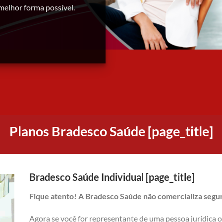
melhor forma possível.
Planos Bradesco Saúde [page_title]
Bradesco Saúde Individual [page_title]
Fique atento! A Bradesco Saúde não comercializa seguro
Agora se você for representante de uma pessoa jurídica 