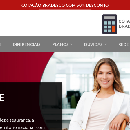
COTAÇÃO BRADESCO COM 50% DESCONTO
E
DIFERENCIAIS
PLANOS
DUVIDAS
REDE
E
dez e segurança, a
erritório nacional, com