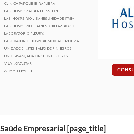
CLINICA PARQUE IBIRAPUERA
LAB. HOSP ISR ALBERT EINSTEIN
LAB. HOSP SIRIO LIBANES UNIDADE ITAIM
LAB. HOSP SIRIO LIBANES UNID AV BRASIL
LABORATÓRIO FLEURY.
LABORATÓRIO HOSPITAL MORIAH - MOEMA
UNIDADE EINSTEIN ALTO DE PINHEIROS
UNID. AVANÇADA EINSTEIN PERDIZES
VILA NOVA STAR
CONSU
ALTA ALPHAVILLE
Saúde Empresarial [page_title]