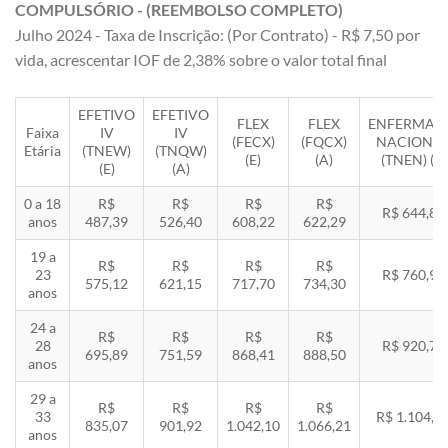
COMPULSÓRIO - (REEMBOLSO COMPLETO)
Julho 2024 - Taxa de Inscrição: (Por Contrato) - R$ 7,50 por
vida, acrescentar IOF de 2,38% sobre o valor total final
EFETIVO
EFETIVO
FLEX
FLEX
ENFERMAR
Faixa
IV
IV
(FECX)
(FQCX)
NACIONA
Etária
(TNEW)
(TNQW)
(E)
(A)
(TNEN) (E)
(E)
(A)
0 a 18
R$
R$
R$
R$
R$ 644,85
anos
487,39
526,40
608,22
622,29
19 a
R$
R$
R$
R$
23
R$ 760,92
575,12
621,15
717,70
734,30
anos
24 a
R$
R$
R$
R$
28
R$ 920,71
695,89
751,59
868,41
888,50
anos
29 a
R$
R$
R$
R$
33
R$ 1.104,8
835,07
901,92
1.042,10
1.066,21
anos