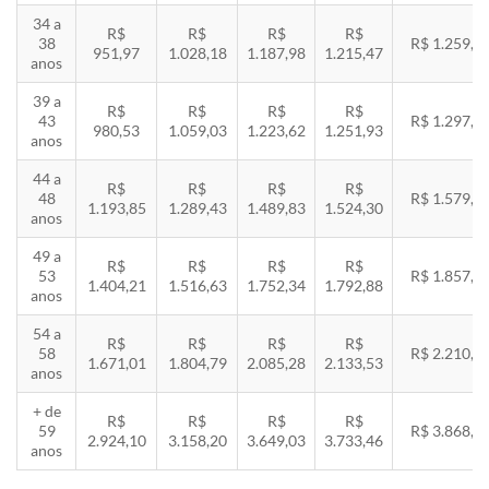
34 a
R$
R$
R$
R$
38
R$ 1.259,5
951,97
1.028,18
1.187,98
1.215,47
anos
39 a
R$
R$
R$
R$
43
R$ 1.297,3
980,53
1.059,03
1.223,62
1.251,93
anos
44 a
R$
R$
R$
R$
48
R$ 1.579,5
1.193,85
1.289,43
1.489,83
1.524,30
anos
49 a
R$
R$
R$
R$
53
R$ 1.857,8
1.404,21
1.516,63
1.752,34
1.792,88
anos
54 a
R$
R$
R$
R$
58
R$ 2.210,8
1.671,01
1.804,79
2.085,28
2.133,53
anos
+ de
R$
R$
R$
R$
59
R$ 3.868,8
2.924,10
3.158,20
3.649,03
3.733,46
anos