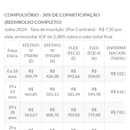
COMPULSÓRIO - 30% DE COPARTICIPAÇÃO
(REEMBOLSO COMPLETO)
Julho 2024 - Taxa de Inscrição: (Por Contrato) - R$ 7,50 por
vida, acrescentar IOF de 2,38% sobre o valor total final
EFETIVO
EFETIVO
FLEX
FLEX
ENFERMAR
Faixa
IV
IV
(FECX)
(FQCX)
NACIONA
Etária
(TNEW)
(TNQW)
(E)
(A)
(TNEN) (E)
(E)
(A)
0 a 18
R$
R$
R$
R$
R$ 522,33
anos
394,79
426,38
492,66
504,05
19 a
R$
R$
R$
R$
23
R$ 616,35
465,85
503,13
581,34
594,78
anos
24 a
R$
R$
R$
R$
28
R$ 745,78
563,67
608,78
703,42
719,68
anos
29 a