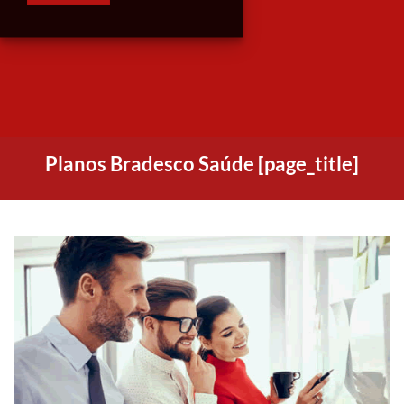
Planos Bradesco Saúde [page_title]