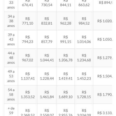
R$
R$
R$
R$
33
R$ 894,94
676,41
730,54
844,11
863,62
anos
34 a
R$
R$
R$
R$
38
R$ 1.020,2
771,10
832,81
962,28
984,52
anos
39 a
R$
R$
R$
R$
43
R$ 1.050,8
794,23
857,79
991,15
1.014,06
anos
44 a
R$
R$
R$
R$
48
R$ 1.279,4
967,02
1.044,41
1.206,78
1.234,68
anos
49 a
R$
R$
R$
R$
53
R$ 1.504,8
1.137,41
1.228,44
1.419,41
1.452,23
anos
54 a
R$
R$
R$
R$
58
R$ 1.790,8
1.353,52
1.461,84
1.689,10
1.728,15
anos
+ de
R$
R$
R$
R$
59
R$ 3.133,7
2.368,52
2.558,07
2.955,76
3.024,09