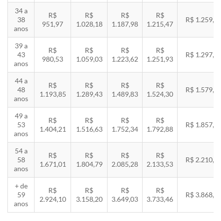
34 a
R$
R$
R$
R$
38
R$ 1.259,5
951,97
1.028,18
1.187,98
1.215,47
anos
39 a
R$
R$
R$
R$
43
R$ 1.297,3
980,53
1.059,03
1.223,62
1.251,93
anos
44 a
R$
R$
R$
R$
48
R$ 1.579,5
1.193,85
1.289,43
1.489,83
1.524,30
anos
49 a
R$
R$
R$
R$
53
R$ 1.857,8
1.404,21
1.516,63
1.752,34
1.792,88
anos
54 a
R$
R$
R$
R$
58
R$ 2.210,8
1.671,01
1.804,79
2.085,28
2.133,53
anos
+ de
R$
R$
R$
R$
59
R$ 3.868,8
2.924,10
3.158,20
3.649,03
3.733,46
anos