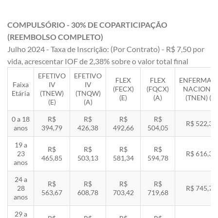
COMPULSÓRIO - 30% DE COPARTICIPAÇÃO
(REEMBOLSO COMPLETO)
Julho 2024 - Taxa de Inscrição: (Por Contrato) - R$ 7,50 por
vida, acrescentar IOF de 2,38% sobre o valor total final
EFETIVO
EFETIVO
FLEX
FLEX
ENFERMAR
Faixa
IV
IV
(FECX)
(FQCX)
NACIONA
Etária
(TNEW)
(TNQW)
(E)
(A)
(TNEN) (E)
(E)
(A)
0 a 18
R$
R$
R$
R$
R$ 522,33
anos
394,79
426,38
492,66
504,05
19 a
R$
R$
R$
R$
23
R$ 616,35
465,85
503,13
581,34
594,78
anos
24 a
R$
R$
R$
R$
28
R$ 745,78
563,67
608,78
703,42
719,68
anos
29 a