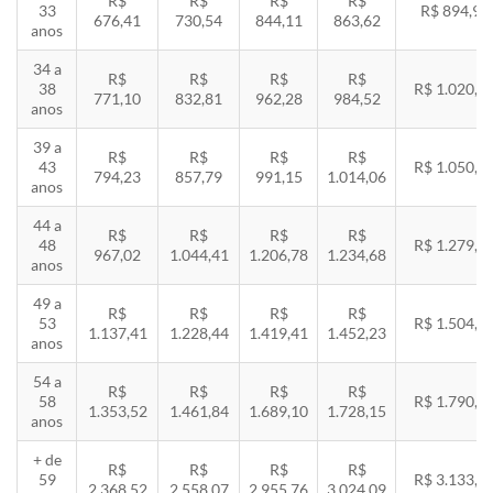
R$
R$
R$
R$
33
R$ 894,94
676,41
730,54
844,11
863,62
anos
34 a
R$
R$
R$
R$
38
R$ 1.020,2
771,10
832,81
962,28
984,52
anos
39 a
R$
R$
R$
R$
43
R$ 1.050,8
794,23
857,79
991,15
1.014,06
anos
44 a
R$
R$
R$
R$
48
R$ 1.279,4
967,02
1.044,41
1.206,78
1.234,68
anos
49 a
R$
R$
R$
R$
53
R$ 1.504,8
1.137,41
1.228,44
1.419,41
1.452,23
anos
54 a
R$
R$
R$
R$
58
R$ 1.790,8
1.353,52
1.461,84
1.689,10
1.728,15
anos
+ de
R$
R$
R$
R$
59
R$ 3.133,7
2.368,52
2.558,07
2.955,76
3.024,09