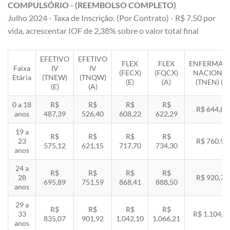
COMPULSÓRIO - (REEMBOLSO COMPLETO)
Julho 2024 - Taxa de Inscrição: (Por Contrato) - R$ 7,50 por
vida, acrescentar IOF de 2,38% sobre o valor total final
EFETIVO
EFETIVO
FLEX
FLEX
ENFERMAR
Faixa
IV
IV
(FECX)
(FQCX)
NACIONA
Etária
(TNEW)
(TNQW)
(E)
(A)
(TNEN) (E)
(E)
(A)
0 a 18
R$
R$
R$
R$
R$ 644,85
anos
487,39
526,40
608,22
622,29
19 a
R$
R$
R$
R$
23
R$ 760,92
575,12
621,15
717,70
734,30
anos
24 a
R$
R$
R$
R$
28
R$ 920,71
695,89
751,59
868,41
888,50
anos
29 a
R$
R$
R$
R$
33
R$ 1.104,8
835,07
901,92
1.042,10
1.066,21
anos