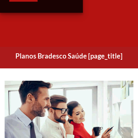
Planos Bradesco Saúde [page_title]