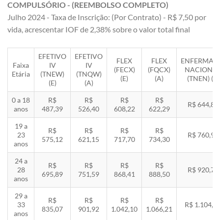
COMPULSÓRIO - (REEMBOLSO COMPLETO)
Julho 2024 - Taxa de Inscrição: (Por Contrato) - R$ 7,50 por
vida, acrescentar IOF de 2,38% sobre o valor total final
EFETIVO
EFETIVO
FLEX
FLEX
ENFERMAR
Faixa
IV
IV
(FECX)
(FQCX)
NACIONA
Etária
(TNEW)
(TNQW)
(E)
(A)
(TNEN) (E)
(E)
(A)
0 a 18
R$
R$
R$
R$
R$ 644,85
anos
487,39
526,40
608,22
622,29
19 a
R$
R$
R$
R$
23
R$ 760,92
575,12
621,15
717,70
734,30
anos
24 a
R$
R$
R$
R$
28
R$ 920,71
695,89
751,59
868,41
888,50
anos
29 a
R$
R$
R$
R$
33
R$ 1.104,8
835,07
901,92
1.042,10
1.066,21
anos