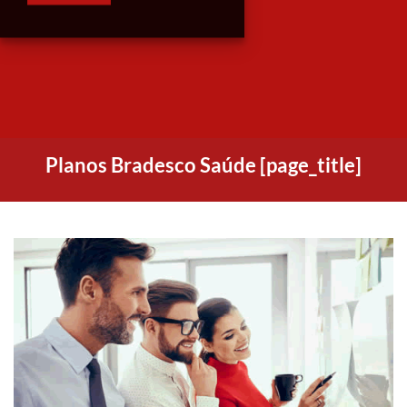
Planos Bradesco Saúde [page_title]