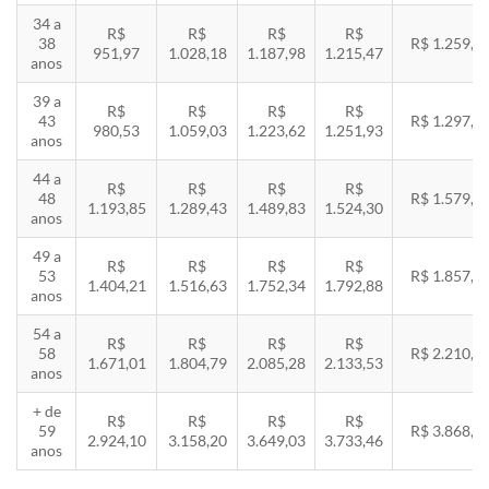
34 a
R$
R$
R$
R$
38
R$ 1.259,5
951,97
1.028,18
1.187,98
1.215,47
anos
39 a
R$
R$
R$
R$
43
R$ 1.297,3
980,53
1.059,03
1.223,62
1.251,93
anos
44 a
R$
R$
R$
R$
48
R$ 1.579,5
1.193,85
1.289,43
1.489,83
1.524,30
anos
49 a
R$
R$
R$
R$
53
R$ 1.857,8
1.404,21
1.516,63
1.752,34
1.792,88
anos
54 a
R$
R$
R$
R$
58
R$ 2.210,8
1.671,01
1.804,79
2.085,28
2.133,53
anos
+ de
R$
R$
R$
R$
59
R$ 3.868,8
2.924,10
3.158,20
3.649,03
3.733,46
anos