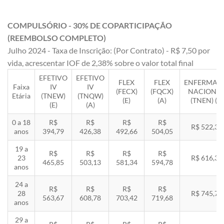
COMPULSÓRIO - 30% DE COPARTICIPAÇÃO
(REEMBOLSO COMPLETO)
Julho 2024 - Taxa de Inscrição: (Por Contrato) - R$ 7,50 por
vida, acrescentar IOF de 2,38% sobre o valor total final
EFETIVO
EFETIVO
FLEX
FLEX
ENFERMAR
Faixa
IV
IV
(FECX)
(FQCX)
NACIONA
Etária
(TNEW)
(TNQW)
(E)
(A)
(TNEN) (E)
(E)
(A)
0 a 18
R$
R$
R$
R$
R$ 522,33
anos
394,79
426,38
492,66
504,05
19 a
R$
R$
R$
R$
23
R$ 616,35
465,85
503,13
581,34
594,78
anos
24 a
R$
R$
R$
R$
28
R$ 745,78
563,67
608,78
703,42
719,68
anos
29 a