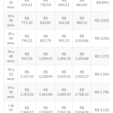
R$
R$
R$
R$
33
R$ 894,94
676,41
730,54
844,11
863,62
anos
34 a
R$
R$
R$
R$
38
R$ 1.020,2
771,10
832,81
962,28
984,52
anos
39 a
R$
R$
R$
R$
43
R$ 1.050,8
794,23
857,79
991,15
1.014,06
anos
44 a
R$
R$
R$
R$
48
R$ 1.279,4
967,02
1.044,41
1.206,78
1.234,68
anos
49 a
R$
R$
R$
R$
53
R$ 1.504,8
1.137,41
1.228,44
1.419,41
1.452,23
anos
54 a
R$
R$
R$
R$
58
R$ 1.790,8
1.353,52
1.461,84
1.689,10
1.728,15
anos
+ de
R$
R$
R$
R$
59
R$ 3.133,7
2.368,52
2.558,07
2.955,76
3.024,09